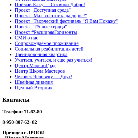
Поймай Ёлку — Сотвори Добро!
Проект "Доступная среда"
Проект "Мал золотник, да дорог!"
Проект "Творческий фестиваль "Я Вам Покажу"
Проект "Тёплые сердца"
Проект #РасширяяГоризонты
СМИ о нас
Сопровождаемое проживание
Социальная реабилитация детей
Тренировочная квартира
Учиться, учиться, и еще раз учиться!
Центр МарьинГрад
Центр Школа Мастеров
Человек Человеку — Друг!
Швейная дивизия
Щедрый Вторник
Контакты
Телефон: 71-62-80
8-950-807-62- 82
Президент ЛРООИ