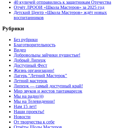
40 куличей отправились к защитникам Отечества
Отчёт ЛРООИ «Школа Мастеров» за 2025 год
Детский Центр «Школа Мастеров» ждёт новых
воспитанников
Рубрики
Без рубрики
Благотворительность
Видео
Добровольцы зайчики пушистые!
Добрый Липецк
Доступный Фест
Жизнь организации!
Лагерь "Летний Мастерок"
Летний мастерок
Липецк — самый доступный край!
Мир звуков и жестов тантамаресок
Мы на радио)))
Мы на Телевидении!
Нам 15 лет!
Наши проекты!
Новости
От творчества к себе
Отчёты Шолы Мастеров