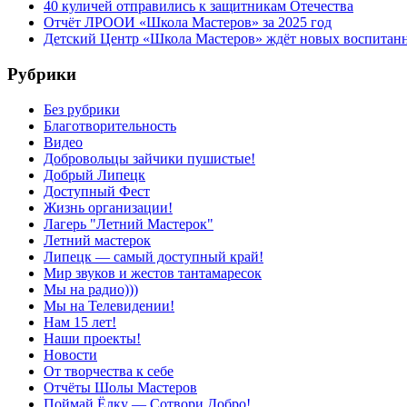
40 куличей отправились к защитникам Отечества
Отчёт ЛРООИ «Школа Мастеров» за 2025 год
Детский Центр «Школа Мастеров» ждёт новых воспитан
Рубрики
Без рубрики
Благотворительность
Видео
Добровольцы зайчики пушистые!
Добрый Липецк
Доступный Фест
Жизнь организации!
Лагерь "Летний Мастерок"
Летний мастерок
Липецк — самый доступный край!
Мир звуков и жестов тантамаресок
Мы на радио)))
Мы на Телевидении!
Нам 15 лет!
Наши проекты!
Новости
От творчества к себе
Отчёты Шолы Мастеров
Поймай Ёлку — Сотвори Добро!