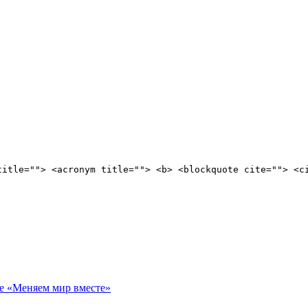
title=""> <acronym title=""> <b> <blockquote cite=""> <c
е «Меняем мир вместе»