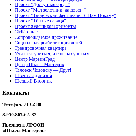
Проект "Доступная среда"
Проект "Мал золотник, да дорог!"
Проект "Творческий фестиваль "Я Вам Покажу"
Проект "Тёплые сердца"
Проект #РасширяяГоризонты
СМИ о нас
Сопровождаемое проживание
Социальная реабилитация детей
Тренировочная квартира
Учиться, учиться, и еще раз учиться!
Центр МарьинГрад
Центр Школа Мастеров
Человек Человеку — Друг!
Швейная дивизия
Щедрый Вторник
Контакты
Телефон: 71-62-80
8-950-807-62- 82
Президент ЛРООИ
«Школа Мастеров»