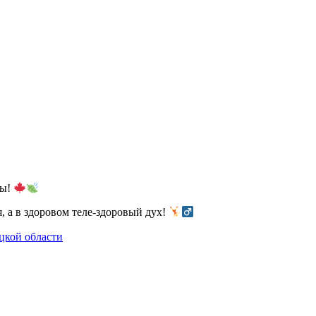
ды!
, а в здоровом теле-здоровый дух!
цкой области