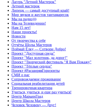
Лагерь "Летний Мастерок"
Летний мастерок
Липецк — самый доступный край!
Мир звуков и жестов тантамаресок
Мы на радио)))
Мы на Телевидении!
Нам 15 лет!
Наши проекты!
Новости
От творчества к себе
Отчёты Шолы Мастеров
Поймай Ёлку — Сотвори Добро!
Проект "Доступная среда"
Проект "Мал золотник, да дорог!"
Проект "Творческий фестиваль "Я Вам Покажу"
Проект "Тёплые сердца"
Проект #РасширяяГоризонты
СМИ о нас
Сопровождаемое проживание
Социальная реабилитация детей
Тренировочная квартира
Учиться, учиться, и еще раз учиться!
Центр МарьинГрад
Центр Школа Мастеров
Человек Человеку — Друг!