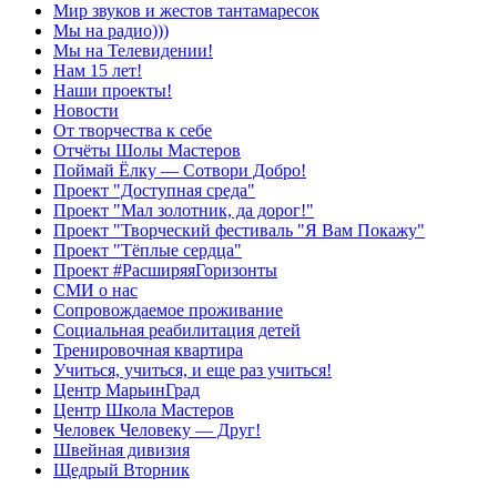
Мир звуков и жестов тантамаресок
Мы на радио)))
Мы на Телевидении!
Нам 15 лет!
Наши проекты!
Новости
От творчества к себе
Отчёты Шолы Мастеров
Поймай Ёлку — Сотвори Добро!
Проект "Доступная среда"
Проект "Мал золотник, да дорог!"
Проект "Творческий фестиваль "Я Вам Покажу"
Проект "Тёплые сердца"
Проект #РасширяяГоризонты
СМИ о нас
Сопровождаемое проживание
Социальная реабилитация детей
Тренировочная квартира
Учиться, учиться, и еще раз учиться!
Центр МарьинГрад
Центр Школа Мастеров
Человек Человеку — Друг!
Швейная дивизия
Щедрый Вторник