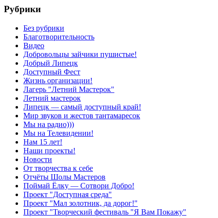
Рубрики
Без рубрики
Благотворительность
Видео
Добровольцы зайчики пушистые!
Добрый Липецк
Доступный Фест
Жизнь организации!
Лагерь "Летний Мастерок"
Летний мастерок
Липецк — самый доступный край!
Мир звуков и жестов тантамаресок
Мы на радио)))
Мы на Телевидении!
Нам 15 лет!
Наши проекты!
Новости
От творчества к себе
Отчёты Шолы Мастеров
Поймай Ёлку — Сотвори Добро!
Проект "Доступная среда"
Проект "Мал золотник, да дорог!"
Проект "Творческий фестиваль "Я Вам Покажу"