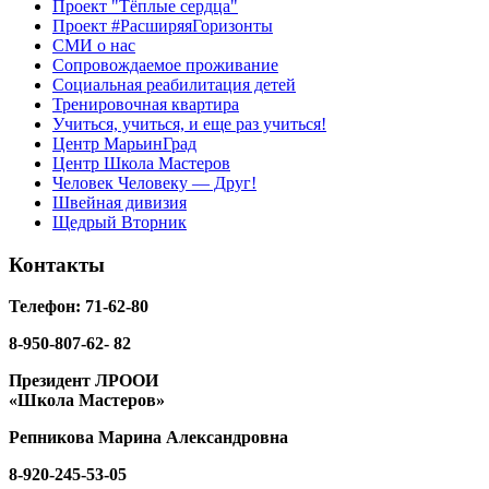
Проект "Тёплые сердца"
Проект #РасширяяГоризонты
СМИ о нас
Сопровождаемое проживание
Социальная реабилитация детей
Тренировочная квартира
Учиться, учиться, и еще раз учиться!
Центр МарьинГрад
Центр Школа Мастеров
Человек Человеку — Друг!
Швейная дивизия
Щедрый Вторник
Контакты
Телефон: 71-62-80
8-950-807-62- 82
Президент ЛРООИ
«Школа Мастеров»
Репникова
Марина Александровна
8-920-
245-53-05