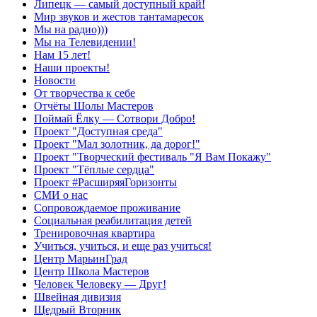
Липецк — самый доступный край!
Мир звуков и жестов тантамаресок
Мы на радио)))
Мы на Телевидении!
Нам 15 лет!
Наши проекты!
Новости
От творчества к себе
Отчёты Шолы Мастеров
Поймай Ёлку — Сотвори Добро!
Проект "Доступная среда"
Проект "Мал золотник, да дорог!"
Проект "Творческий фестиваль "Я Вам Покажу"
Проект "Тёплые сердца"
Проект #РасширяяГоризонты
СМИ о нас
Сопровождаемое проживание
Социальная реабилитация детей
Тренировочная квартира
Учиться, учиться, и еще раз учиться!
Центр МарьинГрад
Центр Школа Мастеров
Человек Человеку — Друг!
Швейная дивизия
Щедрый Вторник