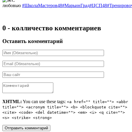
С
любовью
#ШколаМастеров48
#МарьинГрад
#ЦСП48
#Тренирово
0 - колличество комментариев
Оставить комментарий
XHTML:
You can use these tags:
<a href="" title=""> <abbr
title=""> <acronym title=""> <b> <blockquote cite="">
<cite> <code> <del datetime=""> <em> <i> <q cite="">
<s> <strike> <strong>