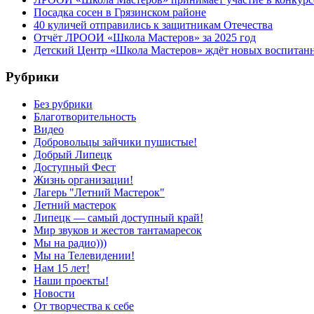
Посадка сосен в Грязинском районе
40 куличей отправились к защитникам Отечества
Отчёт ЛРООИ «Школа Мастеров» за 2025 год
Детский Центр «Школа Мастеров» ждёт новых воспитан
Рубрики
Без рубрики
Благотворительность
Видео
Добровольцы зайчики пушистые!
Добрый Липецк
Доступный Фест
Жизнь организации!
Лагерь "Летний Мастерок"
Летний мастерок
Липецк — самый доступный край!
Мир звуков и жестов тантамаресок
Мы на радио)))
Мы на Телевидении!
Нам 15 лет!
Наши проекты!
Новости
От творчества к себе