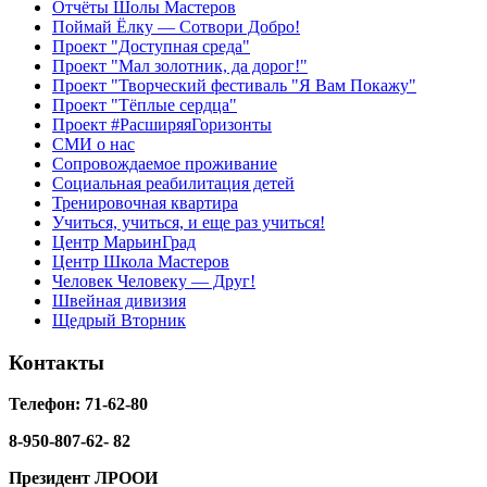
Отчёты Шолы Мастеров
Поймай Ёлку — Сотвори Добро!
Проект "Доступная среда"
Проект "Мал золотник, да дорог!"
Проект "Творческий фестиваль "Я Вам Покажу"
Проект "Тёплые сердца"
Проект #РасширяяГоризонты
СМИ о нас
Сопровождаемое проживание
Социальная реабилитация детей
Тренировочная квартира
Учиться, учиться, и еще раз учиться!
Центр МарьинГрад
Центр Школа Мастеров
Человек Человеку — Друг!
Швейная дивизия
Щедрый Вторник
Контакты
Телефон: 71-62-80
8-950-807-62- 82
Президент ЛРООИ