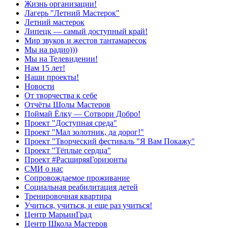
Жизнь организации!
Лагерь "Летний Мастерок"
Летний мастерок
Липецк — самый доступный край!
Мир звуков и жестов тантамаресок
Мы на радио)))
Мы на Телевидении!
Нам 15 лет!
Наши проекты!
Новости
От творчества к себе
Отчёты Шолы Мастеров
Поймай Ёлку — Сотвори Добро!
Проект "Доступная среда"
Проект "Мал золотник, да дорог!"
Проект "Творческий фестиваль "Я Вам Покажу"
Проект "Тёплые сердца"
Проект #РасширяяГоризонты
СМИ о нас
Сопровождаемое проживание
Социальная реабилитация детей
Тренировочная квартира
Учиться, учиться, и еще раз учиться!
Центр МарьинГрад
Центр Школа Мастеров