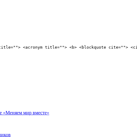
title=""> <acronym title=""> <b> <blockquote cite=""> <c
е «Меняем мир вместе»
ников