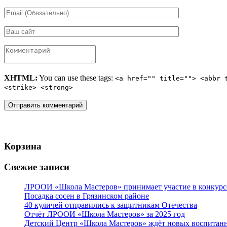
XHTML:
You can use these tags:
<a href="" title=""> <abbr 
<strike> <strong>
Корзина
Свежие записи
ЛРООИ «Школа Мастеров» принимает участие в конкурс
Посадка сосен в Грязинском районе
40 куличей отправились к защитникам Отечества
Отчёт ЛРООИ «Школа Мастеров» за 2025 год
Детский Центр «Школа Мастеров» ждёт новых воспитан