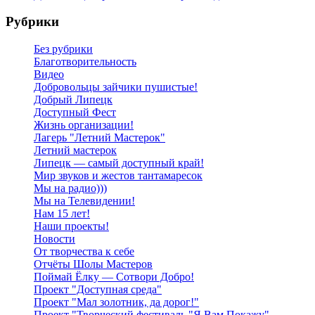
Рубрики
Без рубрики
Благотворительность
Видео
Добровольцы зайчики пушистые!
Добрый Липецк
Доступный Фест
Жизнь организации!
Лагерь "Летний Мастерок"
Летний мастерок
Липецк — самый доступный край!
Мир звуков и жестов тантамаресок
Мы на радио)))
Мы на Телевидении!
Нам 15 лет!
Наши проекты!
Новости
От творчества к себе
Отчёты Шолы Мастеров
Поймай Ёлку — Сотвори Добро!
Проект "Доступная среда"
Проект "Мал золотник, да дорог!"
Проект "Творческий фестиваль "Я Вам Покажу"