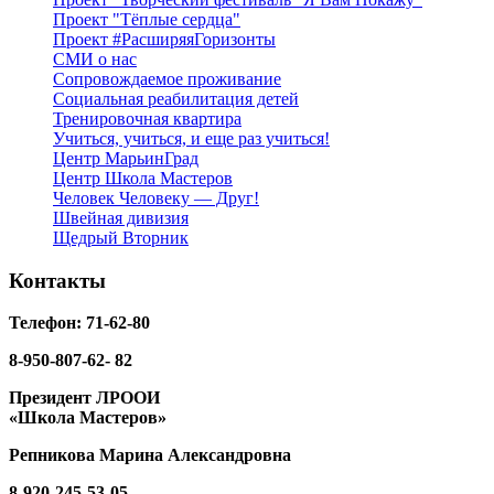
Проект "Тёплые сердца"
Проект #РасширяяГоризонты
СМИ о нас
Сопровождаемое проживание
Социальная реабилитация детей
Тренировочная квартира
Учиться, учиться, и еще раз учиться!
Центр МарьинГрад
Центр Школа Мастеров
Человек Человеку — Друг!
Швейная дивизия
Щедрый Вторник
Контакты
Телефон: 71-62-80
8-950-807-62- 82
Президент ЛРООИ
«Школа Мастеров»
Репникова
Марина Александровна
8-920-
245-53-05