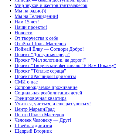
Мир звуков и жестов тантамаресок
Мы на радио)))
Мы на Телевидении!
Нам 15 лет!
Наши проекты!
Новости
От творчества к себе
Отчёты Шолы Мастеров
Поймай Ёлку — Сотвори Добро!
Проект "Доступная среда"
Проект "Мал золотник, да дорог!"
Проект "Творческий фестиваль "Я Вам Покажу"
Проект "Тёплые сердца"
Проект #РасширяяГоризонты
СМИ о нас
Сопровождаемое проживание
Социальная реабилитация детей
Тренировочная квартира
Учиться, учиться, и еще раз учиться!
Центр МарьинГрад
Центр Школа Мастеров
Человек Человеку — Друг!
Швейная дивизия
Щедрый Вторник