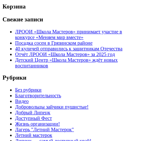
Корзина
Свежие записи
ЛРООИ «Школа Мастеров» принимает участие в
конкурсе «Меняем мир вместе»
Посадка сосен в Грязинском районе
40 куличей отправились к защитникам Отечества
Отчёт ЛРООИ «Школа Мастеров» за 2025 год
Детский Центр «Школа Мастеров» ждёт новых
воспитанников
Рубрики
Без рубрики
Благотворительность
Видео
Добровольцы зайчики пушистые!
Добрый Липецк
Доступный Фест
Жизнь организации!
Лагерь "Летний Мастерок"
Летний мастерок
Липецк — самый доступный край!