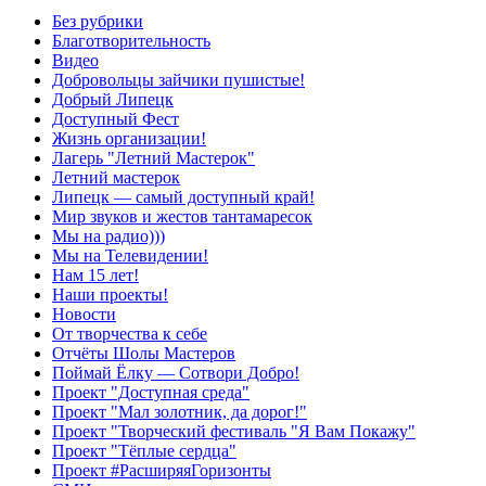
Без рубрики
Благотворительность
Видео
Добровольцы зайчики пушистые!
Добрый Липецк
Доступный Фест
Жизнь организации!
Лагерь "Летний Мастерок"
Летний мастерок
Липецк — самый доступный край!
Мир звуков и жестов тантамаресок
Мы на радио)))
Мы на Телевидении!
Нам 15 лет!
Наши проекты!
Новости
От творчества к себе
Отчёты Шолы Мастеров
Поймай Ёлку — Сотвори Добро!
Проект "Доступная среда"
Проект "Мал золотник, да дорог!"
Проект "Творческий фестиваль "Я Вам Покажу"
Проект "Тёплые сердца"
Проект #РасширяяГоризонты