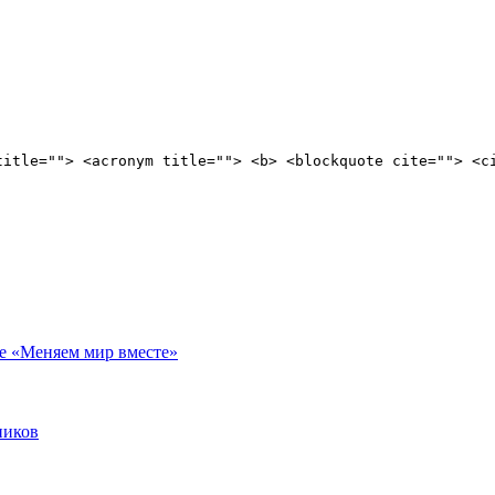
title=""> <acronym title=""> <b> <blockquote cite=""> <c
е «Меняем мир вместе»
ников