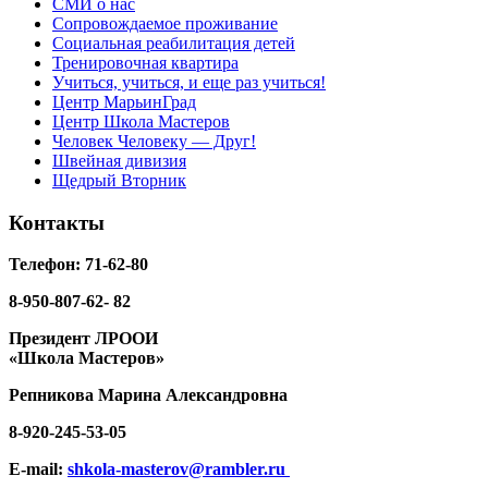
СМИ о нас
Сопровождаемое проживание
Социальная реабилитация детей
Тренировочная квартира
Учиться, учиться, и еще раз учиться!
Центр МарьинГрад
Центр Школа Мастеров
Человек Человеку — Друг!
Швейная дивизия
Щедрый Вторник
Контакты
Телефон: 71-62-80
8-950-807-62- 82
Президент ЛРООИ
«Школа Мастеров»
Репникова
Марина Александровна
8-920-
245-53-05
E-mail:
shkola-masterov@rambler.ru