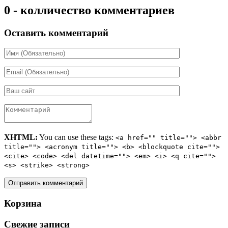
0 - колличество комментариев
Оставить комментарий
XHTML:
You can use these tags:
<a href="" title=""> <abbr
title=""> <acronym title=""> <b> <blockquote cite="">
<cite> <code> <del datetime=""> <em> <i> <q cite="">
<s> <strike> <strong>
Корзина
Свежие записи