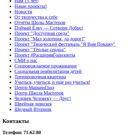
Нам 15 лет!
Наши проекты!
Новости
От творчества к себе
Отчёты Шолы Мастеров
Поймай Ёлку — Сотвори Добро!
Проект "Доступная среда"
Проект "Мал золотник, да дорог!"
Проект "Творческий фестиваль "Я Вам Покажу"
Проект "Тёплые сердца"
Проект #РасширяяГоризонты
СМИ о нас
Сопровождаемое проживание
Социальная реабилитация детей
Тренировочная квартира
Учиться, учиться, и еще раз учиться!
Центр МарьинГрад
Центр Школа Мастеров
Человек Человеку — Друг!
Швейная дивизия
Щедрый Вторник
Контакты
Телефон: 71-62-80