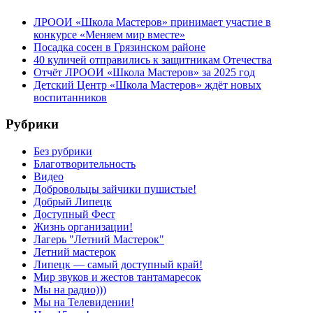
ЛРООИ «Школа Мастеров» принимает участие в
конкурсе «Меняем мир вместе»
Посадка сосен в Грязинском районе
40 куличей отправились к защитникам Отечества
Отчёт ЛРООИ «Школа Мастеров» за 2025 год
Детский Центр «Школа Мастеров» ждёт новых
воспитанников
Рубрики
Без рубрики
Благотворительность
Видео
Добровольцы зайчики пушистые!
Добрый Липецк
Доступный Фест
Жизнь организации!
Лагерь "Летний Мастерок"
Летний мастерок
Липецк — самый доступный край!
Мир звуков и жестов тантамаресок
Мы на радио)))
Мы на Телевидении!