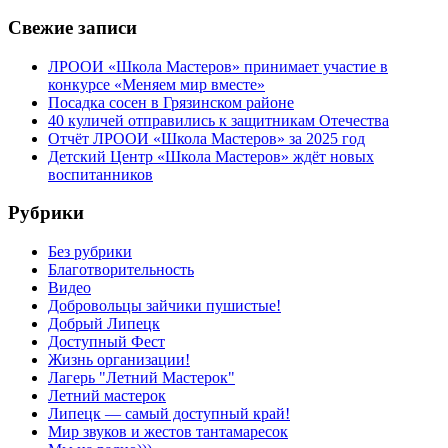
Свежие записи
ЛРООИ «Школа Мастеров» принимает участие в
конкурсе «Меняем мир вместе»
Посадка сосен в Грязинском районе
40 куличей отправились к защитникам Отечества
Отчёт ЛРООИ «Школа Мастеров» за 2025 год
Детский Центр «Школа Мастеров» ждёт новых
воспитанников
Рубрики
Без рубрики
Благотворительность
Видео
Добровольцы зайчики пушистые!
Добрый Липецк
Доступный Фест
Жизнь организации!
Лагерь "Летний Мастерок"
Летний мастерок
Липецк — самый доступный край!
Мир звуков и жестов тантамаресок