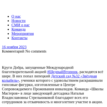
О нас
Новости
СМИ о нас
Команда
Мероприятия
Контакты
16 ноября 2023
Комментарий
No comments
Круги Добра, запущенные Международной
благотворительной акцией
#ЩедрыйВторник
, расходятся всё
шире. В них попал липецкий
Детский сад №32 «Звёздная
колыбель»
, ученики которого с удовольствием раскрашивали
гипсовые фигурки, изготовленные в Центре
Сопровождаемого Проживания инвалидов. Команда «Школы
Мастеров» в лице заведующей детсадика Натальи
Владиславовны Стрельниковой благодарит всех его
сотрудников за отзывчивость и многолетнее участие в акции.