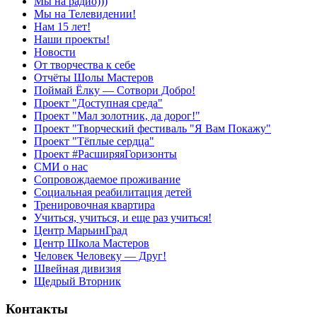
Мы на радио)))
Мы на Телевидении!
Нам 15 лет!
Наши проекты!
Новости
От творчества к себе
Отчёты Шолы Мастеров
Поймай Ёлку — Сотвори Добро!
Проект "Доступная среда"
Проект "Мал золотник, да дорог!"
Проект "Творческий фестиваль "Я Вам Покажу"
Проект "Тёплые сердца"
Проект #РасширяяГоризонты
СМИ о нас
Сопровождаемое проживание
Социальная реабилитация детей
Тренировочная квартира
Учиться, учиться, и еще раз учиться!
Центр МарьинГрад
Центр Школа Мастеров
Человек Человеку — Друг!
Швейная дивизия
Щедрый Вторник
Контакты