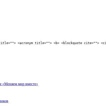
title=""> <acronym title=""> <b> <blockquote cite=""> <c
е «Меняем мир вместе»
ников