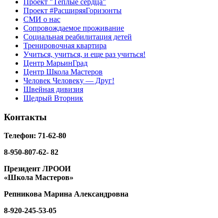
Проект "Тёплые сердца"
Проект #РасширяяГоризонты
СМИ о нас
Сопровождаемое проживание
Социальная реабилитация детей
Тренировочная квартира
Учиться, учиться, и еще раз учиться!
Центр МарьинГрад
Центр Школа Мастеров
Человек Человеку — Друг!
Швейная дивизия
Щедрый Вторник
Контакты
Телефон: 71-62-80
8-950-807-62- 82
Президент ЛРООИ
«Школа Мастеров»
Репникова
Марина Александровна
8-920-
245-53-05