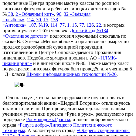
подопечные Центра провели мастер-классы по росписи
гипсовых фигурок для ребят из липецких детских садов №
№
38
,
2 «Облачный кит»
,
96
,
32 «Звёздная
колыбель»
,
114
,
30
,
15
,
138
«Антошка»
,
107
,
№19
,
114
,
77
,
1
,
15
,
77
,
126
,
22
, в которых
приняли участие 1 656 человек.
Детский сад №134
«Счастливое детство»
подготовил кукольный спектакль по
сказке В. Сутеева «Мешок яблок» и организовал ярмарку по
продаже разнообразной сувенирной продукции,
изготовленной в Центре Сопровождаемого Проживания
инвалидов. Подобные ярмарки прошли в АО
«НЛМК-
инжиниринг»
и в липецкой школе №36. Также мастер-класс
по раскраске гипсовых фигурок был проведён для учеников 5
«Д» класса
Школы информационных технологий №26
.
– Очень радует, что на наше предложение поучаствовать в
благотворительной акции «Щедрый Вторник» откликнулось
так много липчан. При проведении мастер-классов нашим
ученикам участники проекта «Рука в руке», реализуемого при
поддержке
Росмолодёжь.Гранты
, и члены добровольческого
отряда
«Радуга добра»
Липецкого Политехнического
Техникума
. А волонтёры из отряда
«Оберег» средней школы
№17 г. Липецка
помогли в изготовлении гипсовых фигурок.