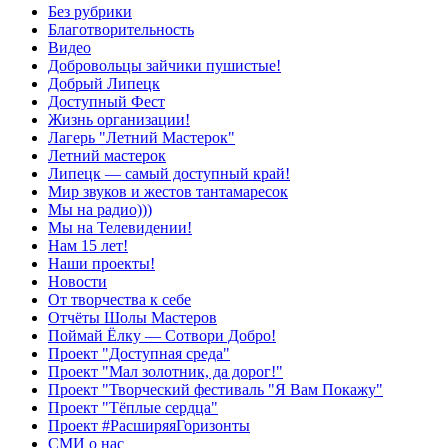
Без рубрики
Благотворительность
Видео
Добровольцы зайчики пушистые!
Добрый Липецк
Доступный Фест
Жизнь организации!
Лагерь "Летний Мастерок"
Летний мастерок
Липецк — самый доступный край!
Мир звуков и жестов тантамаресок
Мы на радио)))
Мы на Телевидении!
Нам 15 лет!
Наши проекты!
Новости
От творчества к себе
Отчёты Шолы Мастеров
Поймай Ёлку — Сотвори Добро!
Проект "Доступная среда"
Проект "Мал золотник, да дорог!"
Проект "Творческий фестиваль "Я Вам Покажу"
Проект "Тёплые сердца"
Проект #РасширяяГоризонты
СМИ о нас