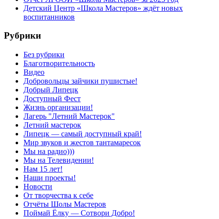
Детский Центр «Школа Мастеров» ждёт новых
воспитанников
Рубрики
Без рубрики
Благотворительность
Видео
Добровольцы зайчики пушистые!
Добрый Липецк
Доступный Фест
Жизнь организации!
Лагерь "Летний Мастерок"
Летний мастерок
Липецк — самый доступный край!
Мир звуков и жестов тантамаресок
Мы на радио)))
Мы на Телевидении!
Нам 15 лет!
Наши проекты!
Новости
От творчества к себе
Отчёты Шолы Мастеров
Поймай Ёлку — Сотвори Добро!