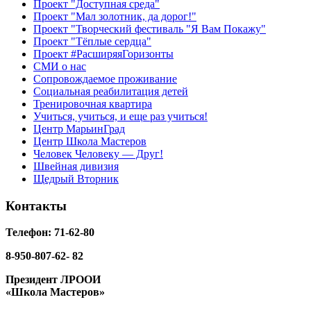
Проект "Доступная среда"
Проект "Мал золотник, да дорог!"
Проект "Творческий фестиваль "Я Вам Покажу"
Проект "Тёплые сердца"
Проект #РасширяяГоризонты
СМИ о нас
Сопровождаемое проживание
Социальная реабилитация детей
Тренировочная квартира
Учиться, учиться, и еще раз учиться!
Центр МарьинГрад
Центр Школа Мастеров
Человек Человеку — Друг!
Швейная дивизия
Щедрый Вторник
Контакты
Телефон: 71-62-80
8-950-807-62- 82
Президент ЛРООИ
«Школа Мастеров»