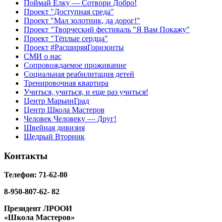
Поймай Ёлку — Сотвори Добро!
Проект "Доступная среда"
Проект "Мал золотник, да дорог!"
Проект "Творческий фестиваль "Я Вам Покажу"
Проект "Тёплые сердца"
Проект #РасширяяГоризонты
СМИ о нас
Сопровождаемое проживание
Социальная реабилитация детей
Тренировочная квартира
Учиться, учиться, и еще раз учиться!
Центр МарьинГрад
Центр Школа Мастеров
Человек Человеку — Друг!
Швейная дивизия
Щедрый Вторник
Контакты
Телефон: 71-62-80
8-950-807-62- 82
Президент ЛРООИ
«Школа Мастеров»