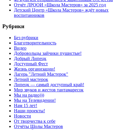
Отчёт ЛРООИ «Школа Мастеров» за 2025 год
Детский Центр «Школа Мастеров» ждёт новых
воспитанников
Рубрики
Без рубрики
Благотворительность
Видео
Добровольцы зайчики пушистые!
Добрый Липецк
Доступный Фест
Жизнь организации!
Лагерь "Летний Мастерок"
Летний мастерок
Липецк — самый доступный край!
Мир звуков и жестов тантамаресок
Мы на радио)))
Мы на Телевидении!
Нам 15 лет!
Наши проекты!
Новости
От творчества к себе
Отчёты Шолы Мастеров