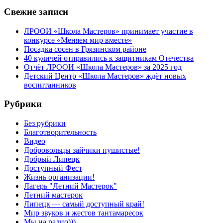
Свежие записи
ЛРООИ «Школа Мастеров» принимает участие в
конкурсе «Меняем мир вместе»
Посадка сосен в Грязинском районе
40 куличей отправились к защитникам Отечества
Отчёт ЛРООИ «Школа Мастеров» за 2025 год
Детский Центр «Школа Мастеров» ждёт новых
воспитанников
Рубрики
Без рубрики
Благотворительность
Видео
Добровольцы зайчики пушистые!
Добрый Липецк
Доступный Фест
Жизнь организации!
Лагерь "Летний Мастерок"
Летний мастерок
Липецк — самый доступный край!
Мир звуков и жестов тантамаресок
Мы на радио)))