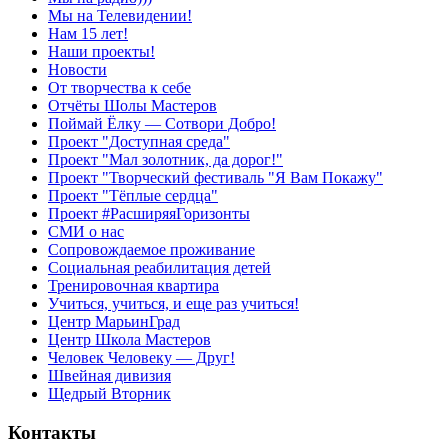
Мы на Телевидении!
Нам 15 лет!
Наши проекты!
Новости
От творчества к себе
Отчёты Шолы Мастеров
Поймай Ёлку — Сотвори Добро!
Проект "Доступная среда"
Проект "Мал золотник, да дорог!"
Проект "Творческий фестиваль "Я Вам Покажу"
Проект "Тёплые сердца"
Проект #РасширяяГоризонты
СМИ о нас
Сопровождаемое проживание
Социальная реабилитация детей
Тренировочная квартира
Учиться, учиться, и еще раз учиться!
Центр МарьинГрад
Центр Школа Мастеров
Человек Человеку — Друг!
Швейная дивизия
Щедрый Вторник
Контакты