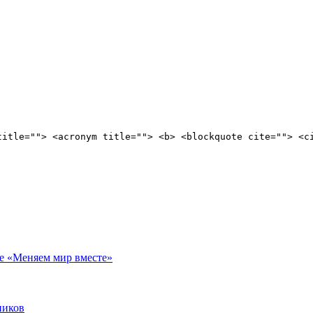
title=""> <acronym title=""> <b> <blockquote cite=""> <c
е «Меняем мир вместе»
ников