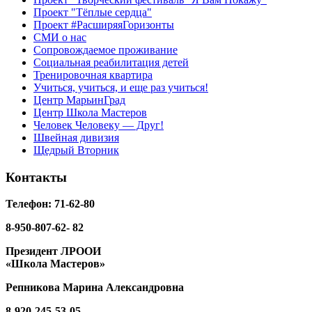
Проект "Тёплые сердца"
Проект #РасширяяГоризонты
СМИ о нас
Сопровождаемое проживание
Социальная реабилитация детей
Тренировочная квартира
Учиться, учиться, и еще раз учиться!
Центр МарьинГрад
Центр Школа Мастеров
Человек Человеку — Друг!
Швейная дивизия
Щедрый Вторник
Контакты
Телефон: 71-62-80
8-950-807-62- 82
Президент ЛРООИ
«Школа Мастеров»
Репникова
Марина Александровна
8-920-
245-53-05