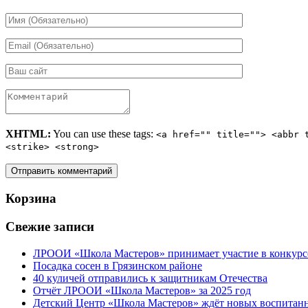
XHTML:
You can use these tags:
<a href="" title=""> <abbr 
<strike> <strong>
Корзина
Свежие записи
ЛРООИ «Школа Мастеров» принимает участие в конкурс
Посадка сосен в Грязинском районе
40 куличей отправились к защитникам Отечества
Отчёт ЛРООИ «Школа Мастеров» за 2025 год
Детский Центр «Школа Мастеров» ждёт новых воспитан