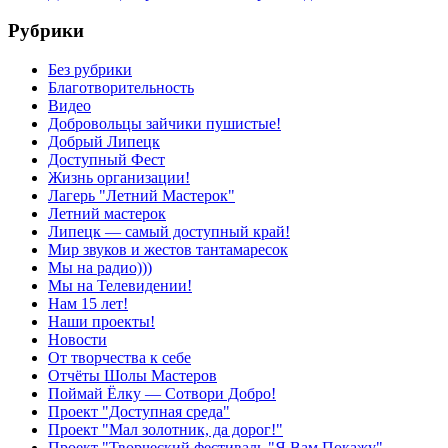
Рубрики
Без рубрики
Благотворительность
Видео
Добровольцы зайчики пушистые!
Добрый Липецк
Доступный Фест
Жизнь организации!
Лагерь "Летний Мастерок"
Летний мастерок
Липецк — самый доступный край!
Мир звуков и жестов тантамаресок
Мы на радио)))
Мы на Телевидении!
Нам 15 лет!
Наши проекты!
Новости
От творчества к себе
Отчёты Шолы Мастеров
Поймай Ёлку — Сотвори Добро!
Проект "Доступная среда"
Проект "Мал золотник, да дорог!"
Проект "Творческий фестиваль "Я Вам Покажу"