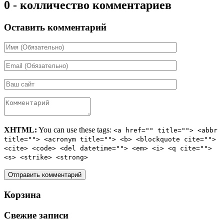
0 - колличество комментариев
Оставить комментарий
XHTML:
You can use these tags:
<a href="" title=""> <abbr
title=""> <acronym title=""> <b> <blockquote cite="">
<cite> <code> <del datetime=""> <em> <i> <q cite="">
<s> <strike> <strong>
Корзина
Свежие записи