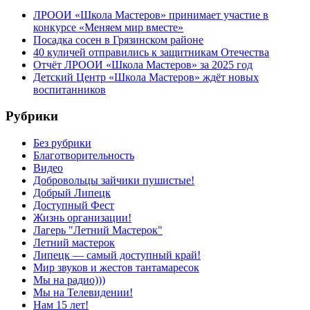
ЛРООИ «Школа Мастеров» принимает участие в
конкурсе «Меняем мир вместе»
Посадка сосен в Грязинском районе
40 куличей отправились к защитникам Отечества
Отчёт ЛРООИ «Школа Мастеров» за 2025 год
Детский Центр «Школа Мастеров» ждёт новых
воспитанников
Рубрики
Без рубрики
Благотворительность
Видео
Добровольцы зайчики пушистые!
Добрый Липецк
Доступный Фест
Жизнь организации!
Лагерь "Летний Мастерок"
Летний мастерок
Липецк — самый доступный край!
Мир звуков и жестов тантамаресок
Мы на радио)))
Мы на Телевидении!
Нам 15 лет!