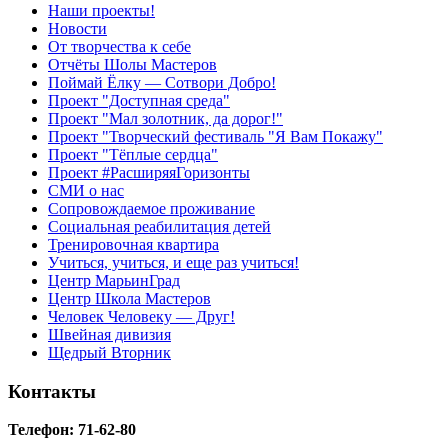
Наши проекты!
Новости
От творчества к себе
Отчёты Шолы Мастеров
Поймай Ёлку — Сотвори Добро!
Проект "Доступная среда"
Проект "Мал золотник, да дорог!"
Проект "Творческий фестиваль "Я Вам Покажу"
Проект "Тёплые сердца"
Проект #РасширяяГоризонты
СМИ о нас
Сопровождаемое проживание
Социальная реабилитация детей
Тренировочная квартира
Учиться, учиться, и еще раз учиться!
Центр МарьинГрад
Центр Школа Мастеров
Человек Человеку — Друг!
Швейная дивизия
Щедрый Вторник
Контакты
Телефон: 71-62-80