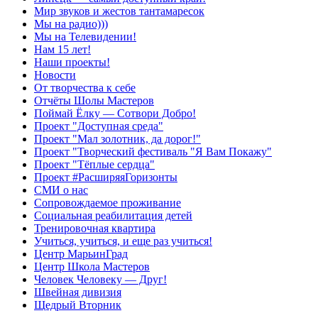
Мир звуков и жестов тантамаресок
Мы на радио)))
Мы на Телевидении!
Нам 15 лет!
Наши проекты!
Новости
От творчества к себе
Отчёты Шолы Мастеров
Поймай Ёлку — Сотвори Добро!
Проект "Доступная среда"
Проект "Мал золотник, да дорог!"
Проект "Творческий фестиваль "Я Вам Покажу"
Проект "Тёплые сердца"
Проект #РасширяяГоризонты
СМИ о нас
Сопровождаемое проживание
Социальная реабилитация детей
Тренировочная квартира
Учиться, учиться, и еще раз учиться!
Центр МарьинГрад
Центр Школа Мастеров
Человек Человеку — Друг!
Швейная дивизия
Щедрый Вторник