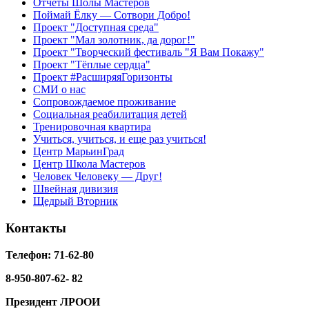
Отчёты Шолы Мастеров
Поймай Ёлку — Сотвори Добро!
Проект "Доступная среда"
Проект "Мал золотник, да дорог!"
Проект "Творческий фестиваль "Я Вам Покажу"
Проект "Тёплые сердца"
Проект #РасширяяГоризонты
СМИ о нас
Сопровождаемое проживание
Социальная реабилитация детей
Тренировочная квартира
Учиться, учиться, и еще раз учиться!
Центр МарьинГрад
Центр Школа Мастеров
Человек Человеку — Друг!
Швейная дивизия
Щедрый Вторник
Контакты
Телефон: 71-62-80
8-950-807-62- 82
Президент ЛРООИ