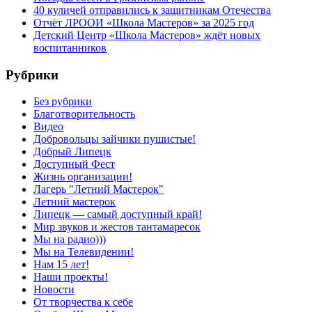
40 куличей отправились к защитникам Отечества
Отчёт ЛРООИ «Школа Мастеров» за 2025 год
Детский Центр «Школа Мастеров» ждёт новых
воспитанников
Рубрики
Без рубрики
Благотворительность
Видео
Добровольцы зайчики пушистые!
Добрый Липецк
Доступный Фест
Жизнь организации!
Лагерь "Летний Мастерок"
Летний мастерок
Липецк — самый доступный край!
Мир звуков и жестов тантамаресок
Мы на радио)))
Мы на Телевидении!
Нам 15 лет!
Наши проекты!
Новости
От творчества к себе