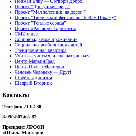
Поймай Ёлку — Сотвори Добро!
Проект "Доступная среда"
Проект "Мал золотник, да дорог!"
Проект "Творческий фестиваль "Я Вам Покажу"
Проект "Тёплые сердца"
Проект #РасширяяГоризонты
СМИ о нас
Сопровождаемое проживание
Социальная реабилитация детей
Тренировочная квартира
Учиться, учиться, и еще раз учиться!
Центр МарьинГрад
Центр Школа Мастеров
Человек Человеку — Друг!
Швейная дивизия
Щедрый Вторник
Контакты
Телефон: 71-62-80
8-950-807-62- 82
Президент ЛРООИ
«Школа Мастеров»