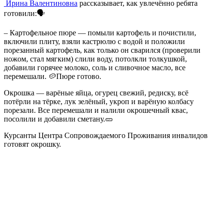
Ирина Валентиновна
рассказывает, как увлечённо ребята
готовили:🗣
– Картофельное пюре — помыли картофель и почистили,
включили плиту, взяли кастрюлю с водой и положили
порезанный картофель, как только он сварился (проверили
ножом, стал мягким) слили воду, потолкли толкушкой,
добавили горячее молоко, соль и сливочное масло, все
перемешали. 🥔Пюре готово.
Окрошка — варёные яйца, огурец свежий, редиску, всё
потёрли на тёрке, лук зелёный, укроп и варёную колбасу
порезали. Все перемешали и налили окрошечный квас,
посолили и добавили сметану.🥒
Курсанты Центра Сопровождаемого Проживания инвалидов
готовят окрошку.