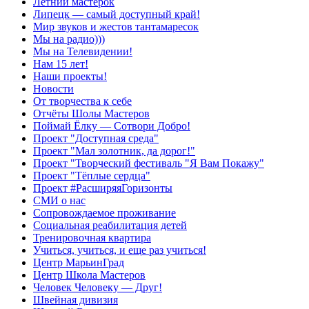
Летний мастерок
Липецк — самый доступный край!
Мир звуков и жестов тантамаресок
Мы на радио)))
Мы на Телевидении!
Нам 15 лет!
Наши проекты!
Новости
От творчества к себе
Отчёты Шолы Мастеров
Поймай Ёлку — Сотвори Добро!
Проект "Доступная среда"
Проект "Мал золотник, да дорог!"
Проект "Творческий фестиваль "Я Вам Покажу"
Проект "Тёплые сердца"
Проект #РасширяяГоризонты
СМИ о нас
Сопровождаемое проживание
Социальная реабилитация детей
Тренировочная квартира
Учиться, учиться, и еще раз учиться!
Центр МарьинГрад
Центр Школа Мастеров
Человек Человеку — Друг!
Швейная дивизия