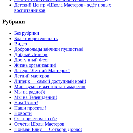
Детский Центр «Школа Мастеров» ждёт новых
воспитанников
Рубрики
Без рубрики
Благотворительность
Видео
Добровольцы зайчики пушистые!
Добрый Липецк
Доступный Фест
Жизнь организации!
Лагерь "Летний Мастерок"
Летний мастерок
Липецк — самый доступный край!
Мир звуков и жестов тантамаресок
Мы на радио)))
Мы на Телевидении!
Нам 15 лет!
Наши проекты!
Новости
От творчества к себе
Отчёты Шолы Мастеров
Поймай Ёлку — Сотвори Добро!