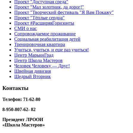
Проект "Доступная среда"
Проект "Мал золотник, да дорог!"
Проект "Творческий фестиваль "Я Вам Покажу"
Проект "Тёплые сердца"
Проект #РасширяяГоризонты
СМИ о нас
Сопровождаемое проживание
Социальная реабилитация детей
Тренировочная квартира
Учиться, учиться, и еще раз учиться!
Центр МарьинГрад
Центр Школа Мастеров
Человек Человеку — Друг!
Швейная дивизия
Щедрый Вторник
Контакты
Телефон: 71-62-80
8-950-807-62- 82
Президент ЛРООИ
«Школа Мастеров»