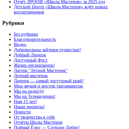
Отчёт ЛРООИ «Школа Мастеров» за 2025 год
Детский Центр «Школа Мастеров» ждёт новых
воспитанников
Рубрики
Без рубрики
Благотворительность
Видео
Добровольцы зайчики пушистые!
Добрый Липецк
Доступный Фест
Жизнь организации!
Лагерь "Летний Мастерок"
Летний мастерок
Липецк — самый доступный край!
Мир звуков и жестов тантамаресок
Мы на радио)))
Мы на Телевидении!
Нам 15 лет!
Наши проекты!
Новости
От творчества к себе
Отчёты Шолы Мастеров
Поймай Ёлку — Сотвори Добро!