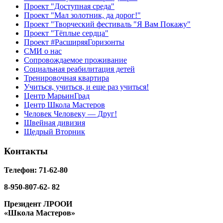
Проект "Доступная среда"
Проект "Мал золотник, да дорог!"
Проект "Творческий фестиваль "Я Вам Покажу"
Проект "Тёплые сердца"
Проект #РасширяяГоризонты
СМИ о нас
Сопровождаемое проживание
Социальная реабилитация детей
Тренировочная квартира
Учиться, учиться, и еще раз учиться!
Центр МарьинГрад
Центр Школа Мастеров
Человек Человеку — Друг!
Швейная дивизия
Щедрый Вторник
Контакты
Телефон: 71-62-80
8-950-807-62- 82
Президент ЛРООИ
«Школа Мастеров»