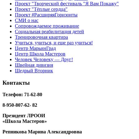
Проект "Творческий фестиваль "Я Вам Покажу"
Проект "Тёплые сердца"
Проект #РасширяяГоризонты
СМИ о нас
Сопровождаемое проживание
Социальная реабилитация детей
Тренировочная квартира
Учиться, учиться, и еще раз учиться!
Центр МарьинГрад
Центр Школа Мастеров
Человек Человеку — Друг!
Швейная дивизия
Щедрый Вторник
Контакты
Телефон: 71-62-80
8-950-807-62- 82
Президент ЛРООИ
«Школа Мастеров»
Репникова
Марина Александровна