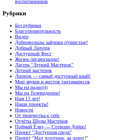
воспитанников
Рубрики
Без рубрики
Благотворительность
Видео
Добровольцы зайчики пушистые!
Добрый Липецк
Доступный Фест
Жизнь организации!
Лагерь "Летний Мастерок"
Летний мастерок
Липецк — самый доступный край!
Мир звуков и жестов тантамаресок
Мы на радио)))
Мы на Телевидении!
Нам 15 лет!
Наши проекты!
Новости
От творчества к себе
Отчёты Шолы Мастеров
Поймай Ёлку — Сотвори Добро!
Проект "Доступная среда"
Проект "Мал золотник, да дорог!"