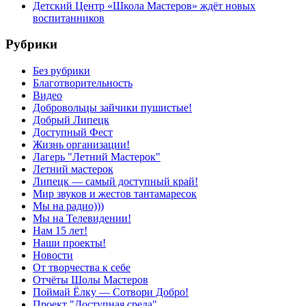
Детский Центр «Школа Мастеров» ждёт новых
воспитанников
Рубрики
Без рубрики
Благотворительность
Видео
Добровольцы зайчики пушистые!
Добрый Липецк
Доступный Фест
Жизнь организации!
Лагерь "Летний Мастерок"
Летний мастерок
Липецк — самый доступный край!
Мир звуков и жестов тантамаресок
Мы на радио)))
Мы на Телевидении!
Нам 15 лет!
Наши проекты!
Новости
От творчества к себе
Отчёты Шолы Мастеров
Поймай Ёлку — Сотвори Добро!
Проект "Доступная среда"