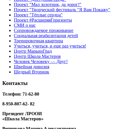
Проект "Мал золотник, да дорог!"
Проект "Творческий фестиваль "Я Вам Покажу"
Проект "Тёплые сердца"
Проект #РасширяяГоризонты
СМИ о нас
Сопровождаемое проживание
Социальная реабилитация детей
Тренировочная квартира
Учиться, учиться, и еще раз учиться!
Центр МарьинГрад
Центр Школа Мастеров
Человек Человеку — Друг!
Швейная дивизия
Щедрый Вторник
Контакты
Телефон: 71-62-80
8-950-807-62- 82
Президент ЛРООИ
«Школа Мастеров»
Репникова
Марина Александровна