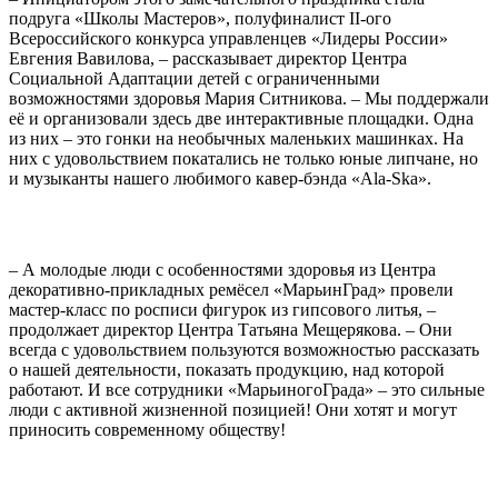
подруга «Школы Мастеров», полуфиналист II-ого
Всероссийского конкурса управленцев «Лидеры России»
Евгения Вавилова, – рассказывает директор Центра
Социальной Адаптации детей с ограниченными
возможностями здоровья Мария Ситникова. – Мы поддержали
её и организовали здесь две интерактивные площадки. Одна
из них – это гонки на необычных маленьких машинках. На
них с удовольствием покатались не только юные липчане, но
и музыканты нашего любимого кавер-бэнда «Ala-Ska».
– А молодые люди с особенностями здоровья из Центра
декоративно-прикладных ремёсел «МарьинГрад» провели
мастер-класс по росписи фигурок из гипсового литья, –
продолжает директор Центра Татьяна Мещерякова. – Они
всегда с удовольствием пользуются возможностью рассказать
о нашей деятельности, показать продукцию, над которой
работают. И все сотрудники «МарьиногоГрада» – это сильные
люди с активной жизненной позицией! Они хотят и могут
приносить современному обществу!