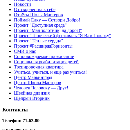
Новости
От творчества к себе
Отчёты Шолы Мастеров
Поймай Ёлку — Сотвори Добро!
Проект "Доступная среда"
Проект "Мал золотник, да дорог!"
Проект "Творческий фестиваль "Я Вам Покажу"
Проект "Тёплые сердца"
Проект #РасширяяГоризонты
СМИ о нас
Сопровождаемое проживание
Социальная реабилитация детей
Тренировочная квартира
Учиться, учиться, и еще раз учиться!
Центр МарьинГрад
Центр Школа Мастеров
Человек Человеку — Друг!
Швейная дивизия
Щедрый Вторник
Контакты
Телефон: 71-62-80