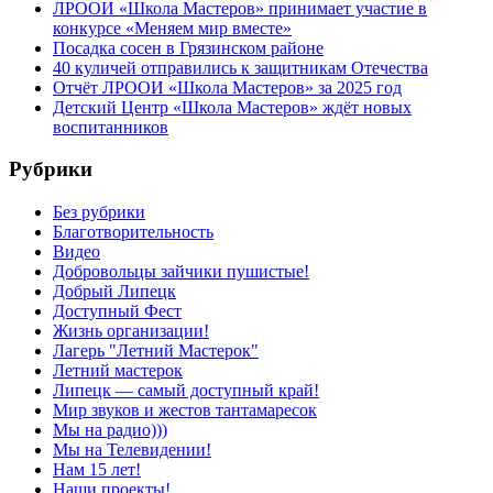
ЛРООИ «Школа Мастеров» принимает участие в
конкурсе «Меняем мир вместе»
Посадка сосен в Грязинском районе
40 куличей отправились к защитникам Отечества
Отчёт ЛРООИ «Школа Мастеров» за 2025 год
Детский Центр «Школа Мастеров» ждёт новых
воспитанников
Рубрики
Без рубрики
Благотворительность
Видео
Добровольцы зайчики пушистые!
Добрый Липецк
Доступный Фест
Жизнь организации!
Лагерь "Летний Мастерок"
Летний мастерок
Липецк — самый доступный край!
Мир звуков и жестов тантамаресок
Мы на радио)))
Мы на Телевидении!
Нам 15 лет!
Наши проекты!