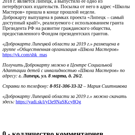
2018 г. является Липецк, а выпустило её одно из
петербургских издательств. Посылка от него в адрес «Школы
Мастеров» пришла в конце прошлой недели.
Доброкарту выпущена в рамках проекта «Липецк – самый
доступный край!», реализуемого с использованием гранта
Президента РФ на развитие гражданского общества,
предоставленного Фондом президентских грантов.
«Доброкарта Липецкой области за 2019 г.» размещена в
группе «Общественная организация «Школа Мастеров»
https://vk.com/shk_mas
Получить Доброкарту можно в Центре Социальной
Адаптации детей с инвалидностью «Школа Мастеров» по
адресу:
г. Липецк, ул. 8 марта, д. 26/2
.
Справки по телефону:
8-951-306-33-32
– Мария Сиитникова
«Доброкарту Липецкой области за 2019 г.» можно скачать
здесь:
https://yadi.sk/i/yl3e9NaSKcy8Qg
0 - колличество комментариев