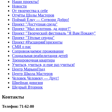
Наши проекты!
Новости
От творчества к себе
Отчёты Шолы Мастеров
Поймай Ёлку — Сотвори Добро!
Проект "Доступная среда"
Проект "Мал золотник, да дорог!"
Проект "Творческий фестиваль "Я Вам Покажу"
Проект "Тёплые сердца"
Проект #РасширяяГоризонты
СМИ о нас
Сопровождаемое проживание
Социальная реабилитация детей
Тренировочная квартира
Учиться, учиться, и еще раз учиться!
Центр МарьинГрад
Центр Школа Мастеров
Человек Человеку — Друг!
Швейная дивизия
Щедрый Вторник
Контакты
Телефон: 71-62-80