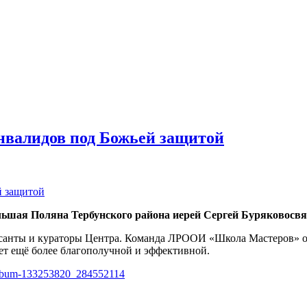
нвалидов под Божьей защитой
 Большая Поляна Тербунского района иерей Сергей Буряково
рсанты и кураторы Центра. Команда ЛРООИ «Школа Мастеров» о
анет ещё более благополучной и эффективной.
/album-133253820_284552114