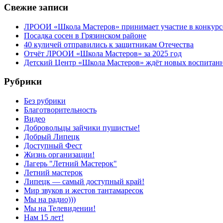
Свежие записи
ЛРООИ «Школа Мастеров» принимает участие в конкурс
Посадка сосен в Грязинском районе
40 куличей отправились к защитникам Отечества
Отчёт ЛРООИ «Школа Мастеров» за 2025 год
Детский Центр «Школа Мастеров» ждёт новых воспитан
Рубрики
Без рубрики
Благотворительность
Видео
Добровольцы зайчики пушистые!
Добрый Липецк
Доступный Фест
Жизнь организации!
Лагерь "Летний Мастерок"
Летний мастерок
Липецк — самый доступный край!
Мир звуков и жестов тантамаресок
Мы на радио)))
Мы на Телевидении!
Нам 15 лет!