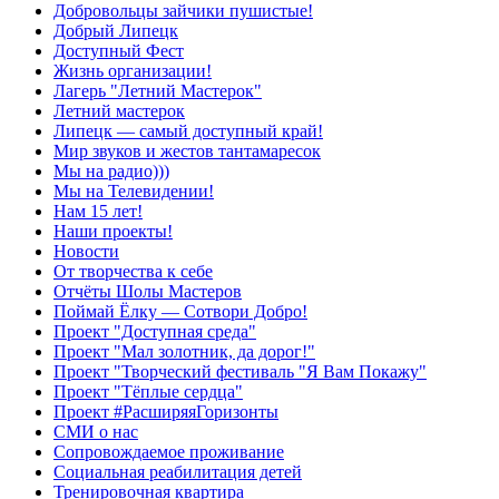
Добровольцы зайчики пушистые!
Добрый Липецк
Доступный Фест
Жизнь организации!
Лагерь "Летний Мастерок"
Летний мастерок
Липецк — самый доступный край!
Мир звуков и жестов тантамаресок
Мы на радио)))
Мы на Телевидении!
Нам 15 лет!
Наши проекты!
Новости
От творчества к себе
Отчёты Шолы Мастеров
Поймай Ёлку — Сотвори Добро!
Проект "Доступная среда"
Проект "Мал золотник, да дорог!"
Проект "Творческий фестиваль "Я Вам Покажу"
Проект "Тёплые сердца"
Проект #РасширяяГоризонты
СМИ о нас
Сопровождаемое проживание
Социальная реабилитация детей
Тренировочная квартира