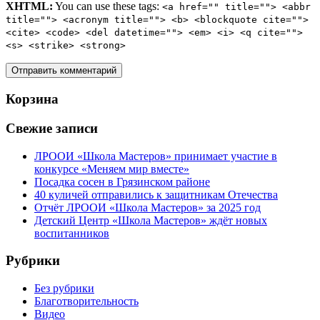
XHTML:
You can use these tags:
<a href="" title=""> <abbr
title=""> <acronym title=""> <b> <blockquote cite="">
<cite> <code> <del datetime=""> <em> <i> <q cite="">
<s> <strike> <strong>
Корзина
Свежие записи
ЛРООИ «Школа Мастеров» принимает участие в
конкурсе «Меняем мир вместе»
Посадка сосен в Грязинском районе
40 куличей отправились к защитникам Отечества
Отчёт ЛРООИ «Школа Мастеров» за 2025 год
Детский Центр «Школа Мастеров» ждёт новых
воспитанников
Рубрики
Без рубрики
Благотворительность
Видео