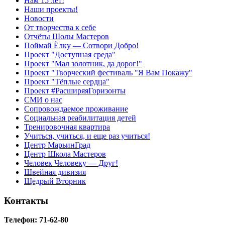
Нам 15 лет!
Наши проекты!
Новости
От творчества к себе
Отчёты Шолы Мастеров
Поймай Ёлку — Сотвори Добро!
Проект "Доступная среда"
Проект "Мал золотник, да дорог!"
Проект "Творческий фестиваль "Я Вам Покажу"
Проект "Тёплые сердца"
Проект #РасширяяГоризонты
СМИ о нас
Сопровождаемое проживание
Социальная реабилитация детей
Тренировочная квартира
Учиться, учиться, и еще раз учиться!
Центр МарьинГрад
Центр Школа Мастеров
Человек Человеку — Друг!
Швейная дивизия
Щедрый Вторник
Контакты
Телефон: 71-62-80