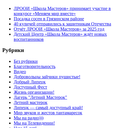
ЛРООИ «Школа Мастеров» принимает участие в
конкурсе «Меняем мир вместе»
Посадка сосен в Грязинском районе
40 куличей отправились к защитникам Отечества
Отчёт ЛРООИ «Школа Мастеров» за 2025 год
Детский Центр «Школа Мастеров» ждёт новых
воспитанников
Рубрики
Без рубрики
Благотворительность
Видео
Добровольцы зайчики пушистые!
Добрый Липецк
Доступный Фест
Жизнь организации!
Лагерь "Летний Мастерок"
Летний мастерок
Липецк — самый доступный край!
Мир звуков и жестов тантамаресок
Мы на радио)))
Мы на Телевидении!