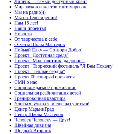
Липецк — самый доступный край!
Мир звуков и жестов тантамаресок
Мы на радио)))
Мы на Телевидении!
Нам 15 лет!
Наши проекты!
Новости
От творчества к себе
Отчёты Шолы Мастеров
Поймай Ёлку — Сотвори Добро!
Проект "Доступная среда"
Проект "Мал золотник, да дорог!"
Проект "Творческий фестиваль "Я Вам Покажу"
Проект "Тёплые сердца"
Проект #РасширяяГоризонты
СМИ о нас
Сопровождаемое проживание
Социальная реабилитация детей
Тренировочная квартира
Учиться, учиться, и еще раз учиться!
Центр МарьинГрад
Центр Школа Мастеров
Человек Человеку — Друг!
Швейная дивизия
Щедрый Вторник