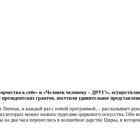
орчества к себе» и «Человек человеку – ДРУГ!», осуществля
 президентских грантов, посетили удивительное представле
в Липецк, и каждый раз с новой программой, – рассказывает рук
з которых можно назвать чудесами циркового искусства. Обо вс
 на два часа перенеслись в волшебное царство Цирка, в которо