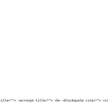
title=""> <acronym title=""> <b> <blockquote cite=""> <c