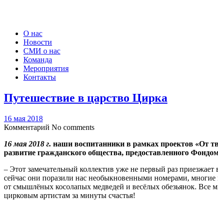
О нас
Новости
СМИ о нас
Команда
Мероприятия
Контакты
Путешествие в царство Цирка
16 мая 2018
Комментарий
No comments
16 мая 2018 г.
наши воспитанники в рамках проектов «От тв
развитие гражданского общества, предоставленного Фондом
– Этот замечательный коллектив уже не первый раз приезжает 
сейчас они поразили нас необыкновенными номерами, многие и
от смышлёных косолапых медведей и весёлых обезьянок. Все мы
цирковым артистам за минуты счастья!