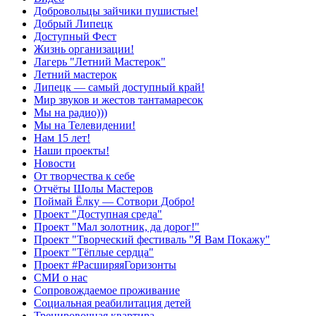
Добровольцы зайчики пушистые!
Добрый Липецк
Доступный Фест
Жизнь организации!
Лагерь "Летний Мастерок"
Летний мастерок
Липецк — самый доступный край!
Мир звуков и жестов тантамаресок
Мы на радио)))
Мы на Телевидении!
Нам 15 лет!
Наши проекты!
Новости
От творчества к себе
Отчёты Шолы Мастеров
Поймай Ёлку — Сотвори Добро!
Проект "Доступная среда"
Проект "Мал золотник, да дорог!"
Проект "Творческий фестиваль "Я Вам Покажу"
Проект "Тёплые сердца"
Проект #РасширяяГоризонты
СМИ о нас
Сопровождаемое проживание
Социальная реабилитация детей
Тренировочная квартира