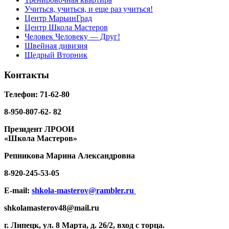
Учиться, учиться, и еще раз учиться!
Центр МарьинГрад
Центр Школа Мастеров
Человек Человеку — Друг!
Швейная дивизия
Щедрый Вторник
Контакты
Телефон: 71-62-80
8-950-807-62- 82
Президент ЛРООИ
«Школа Мастеров»
Репникова
Марина Александровна
8-920-
245-53-05
E-mail:
shkola-masterov@rambler.ru
shkolamasterov48@mail.ru
г. Липецк, ул. 8 Марта, д. 26/2, вход с торца.