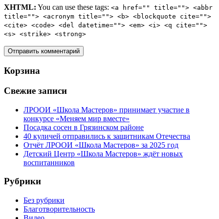
XHTML:
You can use these tags:
<a href="" title=""> <abbr
title=""> <acronym title=""> <b> <blockquote cite="">
<cite> <code> <del datetime=""> <em> <i> <q cite="">
<s> <strike> <strong>
Корзина
Свежие записи
ЛРООИ «Школа Мастеров» принимает участие в
конкурсе «Меняем мир вместе»
Посадка сосен в Грязинском районе
40 куличей отправились к защитникам Отечества
Отчёт ЛРООИ «Школа Мастеров» за 2025 год
Детский Центр «Школа Мастеров» ждёт новых
воспитанников
Рубрики
Без рубрики
Благотворительность
Видео