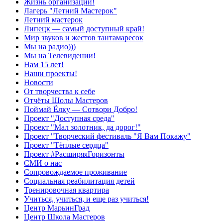
Жизнь организации!
Лагерь "Летний Мастерок"
Летний мастерок
Липецк — самый доступный край!
Мир звуков и жестов тантамаресок
Мы на радио)))
Мы на Телевидении!
Нам 15 лет!
Наши проекты!
Новости
От творчества к себе
Отчёты Шолы Мастеров
Поймай Ёлку — Сотвори Добро!
Проект "Доступная среда"
Проект "Мал золотник, да дорог!"
Проект "Творческий фестиваль "Я Вам Покажу"
Проект "Тёплые сердца"
Проект #РасширяяГоризонты
СМИ о нас
Сопровождаемое проживание
Социальная реабилитация детей
Тренировочная квартира
Учиться, учиться, и еще раз учиться!
Центр МарьинГрад
Центр Школа Мастеров