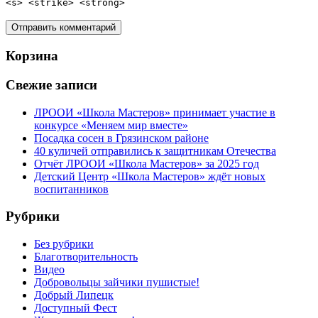
<s> <strike> <strong>
Корзина
Свежие записи
ЛРООИ «Школа Мастеров» принимает участие в
конкурсе «Меняем мир вместе»
Посадка сосен в Грязинском районе
40 куличей отправились к защитникам Отечества
Отчёт ЛРООИ «Школа Мастеров» за 2025 год
Детский Центр «Школа Мастеров» ждёт новых
воспитанников
Рубрики
Без рубрики
Благотворительность
Видео
Добровольцы зайчики пушистые!
Добрый Липецк
Доступный Фест