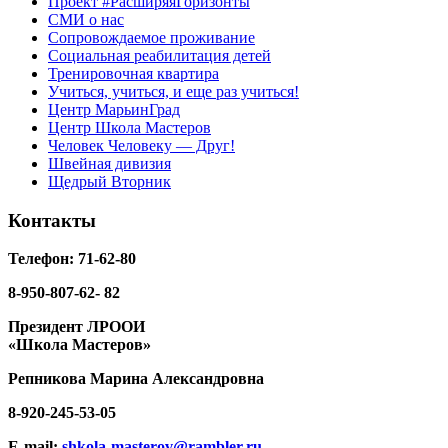
Проект #РасширяяГоризонты
СМИ о нас
Сопровождаемое проживание
Социальная реабилитация детей
Тренировочная квартира
Учиться, учиться, и еще раз учиться!
Центр МарьинГрад
Центр Школа Мастеров
Человек Человеку — Друг!
Швейная дивизия
Щедрый Вторник
Контакты
Телефон: 71-62-80
8-950-807-62- 82
Президент ЛРООИ
«Школа Мастеров»
Репникова
Марина Александровна
8-920-
245-53-05
E-mail:
shkola-masterov@rambler.ru