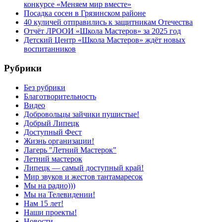
конкурсе «Меняем мир вместе»
Посадка сосен в Грязинском районе
40 куличей отправились к защитникам Отечества
Отчёт ЛРООИ «Школа Мастеров» за 2025 год
Детский Центр «Школа Мастеров» ждёт новых
воспитанников
Рубрики
Без рубрики
Благотворительность
Видео
Добровольцы зайчики пушистые!
Добрый Липецк
Доступный Фест
Жизнь организации!
Лагерь "Летний Мастерок"
Летний мастерок
Липецк — самый доступный край!
Мир звуков и жестов тантамаресок
Мы на радио)))
Мы на Телевидении!
Нам 15 лет!
Наши проекты!
Новости