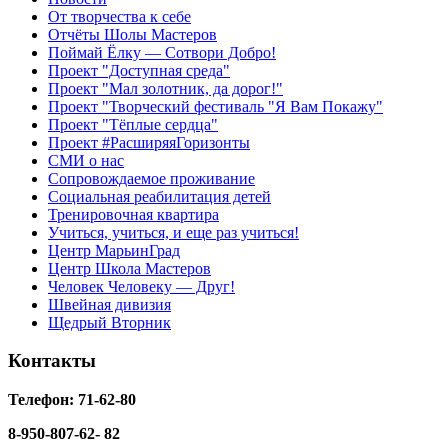
От творчества к себе
Отчёты Шолы Мастеров
Поймай Ёлку — Сотвори Добро!
Проект "Доступная среда"
Проект "Мал золотник, да дорог!"
Проект "Творческий фестиваль "Я Вам Покажу"
Проект "Тёплые сердца"
Проект #РасширяяГоризонты
СМИ о нас
Сопровождаемое проживание
Социальная реабилитация детей
Тренировочная квартира
Учиться, учиться, и еще раз учиться!
Центр МарьинГрад
Центр Школа Мастеров
Человек Человеку — Друг!
Швейная дивизия
Щедрый Вторник
Контакты
Телефон: 71-62-80
8-950-807-62- 82