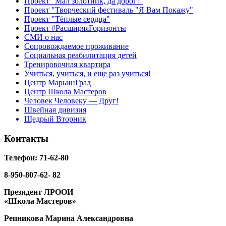
Проект "Мал золотник, да дорог!"
Проект "Творческий фестиваль "Я Вам Покажу"
Проект "Тёплые сердца"
Проект #РасширяяГоризонты
СМИ о нас
Сопровождаемое проживание
Социальная реабилитация детей
Тренировочная квартира
Учиться, учиться, и еще раз учиться!
Центр МарьинГрад
Центр Школа Мастеров
Человек Человеку — Друг!
Швейная дивизия
Щедрый Вторник
Контакты
Телефон: 71-62-80
8-950-807-62- 82
Президент ЛРООИ
«Школа Мастеров»
Репникова
Марина Александровна