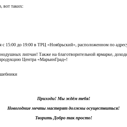
, вот таких:
я с 15:00 до 19:00 в ТРЦ «Ноябрьский», расположенном по адресу:
одушных липчан! Также на благотворительной ярмарке, доходы о
 продукцию Центра «МарьинГрад»!
лшебники
Приходи! Мы ждём тебя!
Новогодние мечты мастерят должны осуществиться!
Творить Добро так просто!