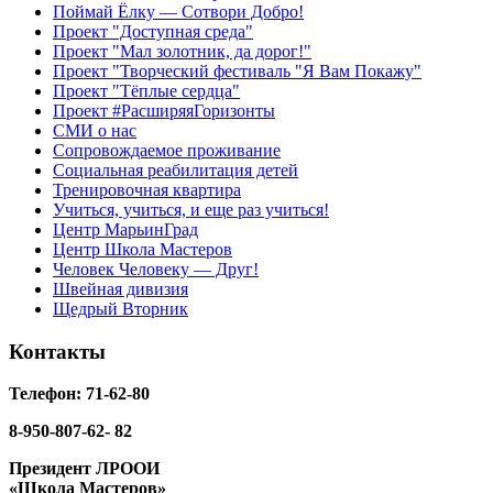
Поймай Ёлку — Сотвори Добро!
Проект "Доступная среда"
Проект "Мал золотник, да дорог!"
Проект "Творческий фестиваль "Я Вам Покажу"
Проект "Тёплые сердца"
Проект #РасширяяГоризонты
СМИ о нас
Сопровождаемое проживание
Социальная реабилитация детей
Тренировочная квартира
Учиться, учиться, и еще раз учиться!
Центр МарьинГрад
Центр Школа Мастеров
Человек Человеку — Друг!
Швейная дивизия
Щедрый Вторник
Контакты
Телефон: 71-62-80
8-950-807-62- 82
Президент ЛРООИ
«Школа Мастеров»