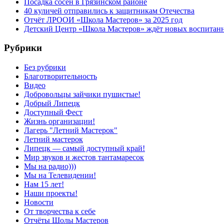
Посадка сосен в Грязинском районе
40 куличей отправились к защитникам Отечества
Отчёт ЛРООИ «Школа Мастеров» за 2025 год
Детский Центр «Школа Мастеров» ждёт новых воспитан
Рубрики
Без рубрики
Благотворительность
Видео
Добровольцы зайчики пушистые!
Добрый Липецк
Доступный Фест
Жизнь организации!
Лагерь "Летний Мастерок"
Летний мастерок
Липецк — самый доступный край!
Мир звуков и жестов тантамаресок
Мы на радио)))
Мы на Телевидении!
Нам 15 лет!
Наши проекты!
Новости
От творчества к себе
Отчёты Шолы Мастеров