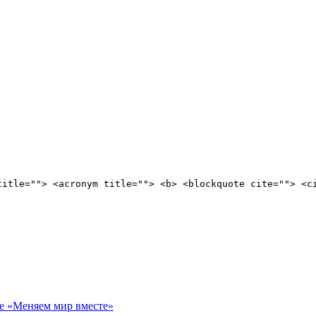
title=""> <acronym title=""> <b> <blockquote cite=""> <c
е «Меняем мир вместе»