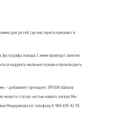
амма для детей, где мастерята поиграют в
, фотографа, повара. С ними проведут занятие
учиться надувать мыльные пузыри и производить
выми, – добавляет президент ЛРООИ «Школа
же можете статью частью нашего лагеря. Мы
ьяна Мещерякова по телефону 8-904-693-42-93.