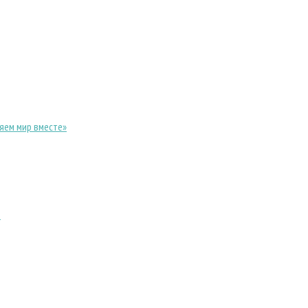
яем мир вместе»
в