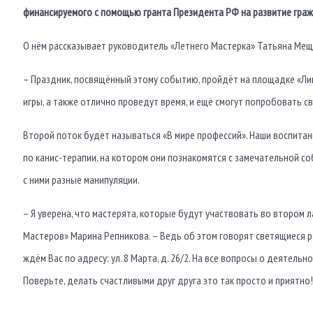
финансируемого с помощью гранта Президента РФ на развитие гра
О нём рассказывает руководитель «Летнего Мастерка» Татьяна Мещ
– Праздник, посвящённый этому событию, пройдёт на площадке «Ли
игры, а также отлично проведут время, и ещё смогут попробовать с
Второй поток будет называться «В мире профессий». Наши воспитан
по канис-терапии, на котором они познакомятся с замечательной со
с ними разные манипуляции.
– Я уверена, что мастерята, которые будут участвовать во втором
Мастеров» Марина Репникова. – Ведь об этом говорят светящиеся р
ждём Вас по адресу: ул. 8 Марта, д. 26/2. На все вопросы о деяте
Поверьте, делать счастливыми друг друга это так просто и приятно!