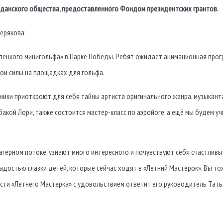
жданского общества, предоставленного Фондом президентских грантов.
ерякова:
пецкого минигольфа» в Парке Победы. Ребят ожидает анимационная прогр
вои силы на площадках для гольфа.
ники приоткроют для себя тайны артиста оригинального жанра, музыканта
бакой Лори, также состоится мастер-класс по аэройоге, а ещё мы будем 
 лагерном потоке, узнают много интересного и почувствуют себя счастли
адостью глазки детей, которые сейчас ходят в «Летний Мастерок». Вы то
льности «Летнего Мастерка» с удовольствием ответит его руководитель Тат