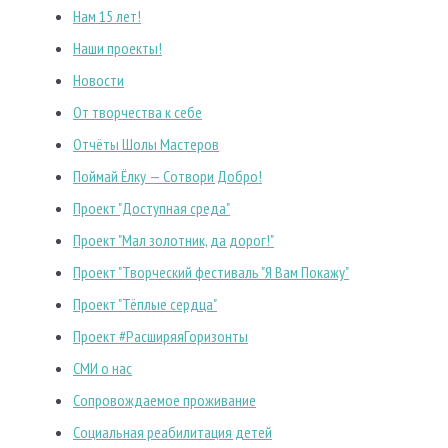
Нам 15 лет!
Наши проекты!
Новости
От творчества к себе
Отчёты Шолы Мастеров
Поймай Ёлку — Сотвори Добро!
Проект "Доступная среда"
Проект "Мал золотник, да дорог!"
Проект "Творческий фестиваль "Я Вам Покажу"
Проект "Тёплые сердца"
Проект #РасширяяГоризонты
СМИ о нас
Сопровождаемое проживание
Социальная реабилитация детей