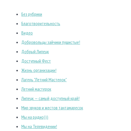
Без рубрики
Благотворительность
Видео
Добровольцы зайчики пушистые!
Добрый Липецк
Доступный Фест
Жизнь организации!
Лагерь "Летний Мастерок"
Летний мастерок
Липецк — самый доступный край!
Мир звуков и жестов тантамаресок
Мы на радио)))
Мы на Телевидении!