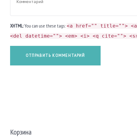
XHTML:
You can use these tags:
<a href="" title=""> <a
<del datetime=""> <em> <i> <q cite=""> <s
Корзина