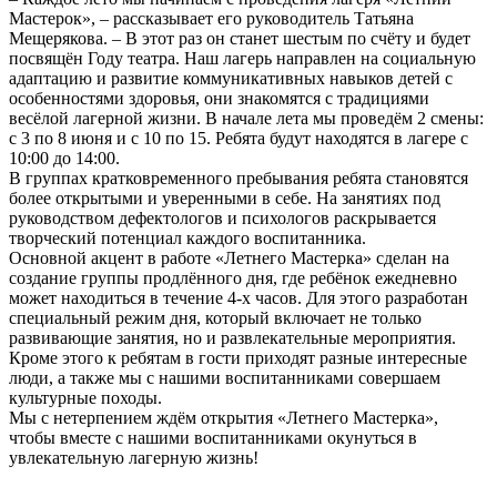
Мастерок», – рассказывает его руководитель Татьяна
Мещерякова. – В этот раз он станет шестым по счёту и будет
посвящён Году театра. Наш лагерь направлен на социальную
адаптацию и развитие коммуникативных навыков детей с
особенностями здоровья, они знакомятся с традициями
весёлой лагерной жизни. В начале лета мы проведём 2 смены:
с 3 по 8 июня и с 10 по 15. Ребята будут находятся в лагере с
10:00 до 14:00.
В группах кратковременного пребывания ребята становятся
более открытыми и уверенными в себе. На занятиях под
руководством дефектологов и психологов раскрывается
творческий потенциал каждого воспитанника.
Основной акцент в работе «Летнего Мастерка» сделан на
создание группы продлённого дня, где ребёнок ежедневно
может находиться в течение 4-х часов. Для этого разработан
специальный режим дня, который включает не только
развивающие занятия, но и развлекательные мероприятия.
Кроме этого к ребятам в гости приходят разные интересные
люди, а также мы с нашими воспитанниками совершаем
культурные походы.
Мы с нетерпением ждём открытия «Летнего Мастерка»,
чтобы вместе с нашими воспитанниками окунуться в
увлекательную лагерную жизнь!