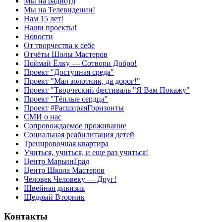
Мы на радио)))
Мы на Телевидении!
Нам 15 лет!
Наши проекты!
Новости
От творчества к себе
Отчёты Шолы Мастеров
Поймай Ёлку — Сотвори Добро!
Проект "Доступная среда"
Проект "Мал золотник, да дорог!"
Проект "Творческий фестиваль "Я Вам Покажу"
Проект "Тёплые сердца"
Проект #РасширяяГоризонты
СМИ о нас
Сопровождаемое проживание
Социальная реабилитация детей
Тренировочная квартира
Учиться, учиться, и еще раз учиться!
Центр МарьинГрад
Центр Школа Мастеров
Человек Человеку — Друг!
Швейная дивизия
Щедрый Вторник
Контакты