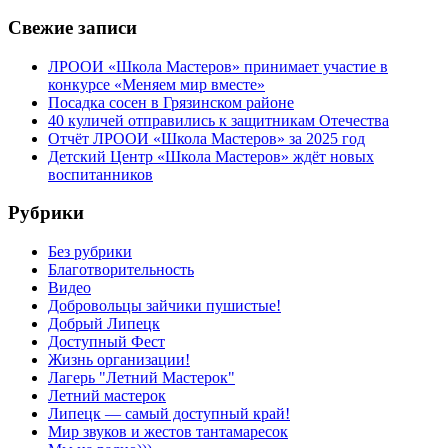
Свежие записи
ЛРООИ «Школа Мастеров» принимает участие в
конкурсе «Меняем мир вместе»
Посадка сосен в Грязинском районе
40 куличей отправились к защитникам Отечества
Отчёт ЛРООИ «Школа Мастеров» за 2025 год
Детский Центр «Школа Мастеров» ждёт новых
воспитанников
Рубрики
Без рубрики
Благотворительность
Видео
Добровольцы зайчики пушистые!
Добрый Липецк
Доступный Фест
Жизнь организации!
Лагерь "Летний Мастерок"
Летний мастерок
Липецк — самый доступный край!
Мир звуков и жестов тантамаресок