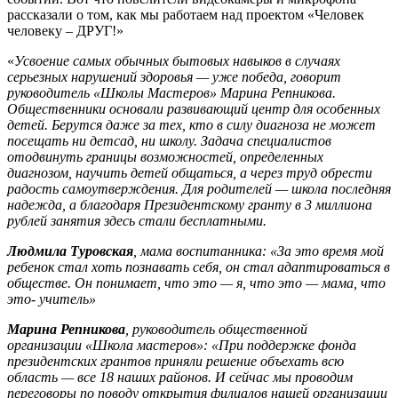
рассказали о том, как мы работаем над проектом «Человек
человеку – ДРУГ!»
«
Усвоение самых обычных бытовых навыков в случаях
серьезных нарушений здоровья — уже победа, говорит
руководитель «Школы Мастеров» Марина Репникова.
Общественники основали развивающий центр для особенных
детей. Берутся даже за тех, кто в силу диагноза не может
посещать ни детсад, ни школу. Задача специалистов
отодвинуть границы возможностей, определенных
диагнозом, научить детей общаться, а через труд обрести
радость самоутверждения. Для родителей — школа последняя
надежда, а благодаря Президентскому гранту в 3 миллиона
рублей занятия здесь стали бесплатными.
Людмила Туровская
, мама воспитанника: «За это время мой
ребенок стал хоть познавать себя, он стал адаптироваться в
обществе. Он понимает, что это — я, что это — мама, что
это- учитель»
Марина Репникова
, руководитель общественной
организации «Школа мастеров»: «При поддержке фонда
президентских грантов приняли решение объехать всю
область — все 18 наших районов. И сейчас мы проводим
переговоры по поводу открытия филиалов нашей организации