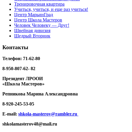
Тренировочная квартира
Учиться, учиться, и еще раз учиться!
Центр МарьинГрад
Центр Школа Мастеров
Человек Человеку — Друг!
Швейная дивизия
Щедрый Вторник
Контакты
Телефон: 71-62-80
8-950-807-62- 82
Президент ЛРООИ
«Школа Мастеров»
Репникова
Марина Александровна
8-920-
245-53-05
E-mail:
shkola-masterov@rambler.ru
shkolamasterov48@mail.ru