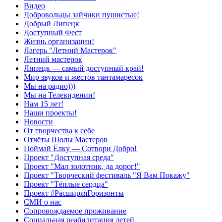
Видео
Добровольцы зайчики пушистые!
Добрый Липецк
Доступный Фест
Жизнь организации!
Лагерь "Летний Мастерок"
Летний мастерок
Липецк — самый доступный край!
Мир звуков и жестов тантамаресок
Мы на радио)))
Мы на Телевидении!
Нам 15 лет!
Наши проекты!
Новости
От творчества к себе
Отчёты Шолы Мастеров
Поймай Ёлку — Сотвори Добро!
Проект "Доступная среда"
Проект "Мал золотник, да дорог!"
Проект "Творческий фестиваль "Я Вам Покажу"
Проект "Тёплые сердца"
Проект #РасширяяГоризонты
СМИ о нас
Сопровождаемое проживание
Социальная реабилитация детей