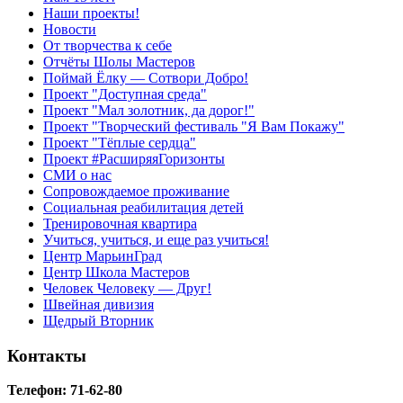
Наши проекты!
Новости
От творчества к себе
Отчёты Шолы Мастеров
Поймай Ёлку — Сотвори Добро!
Проект "Доступная среда"
Проект "Мал золотник, да дорог!"
Проект "Творческий фестиваль "Я Вам Покажу"
Проект "Тёплые сердца"
Проект #РасширяяГоризонты
СМИ о нас
Сопровождаемое проживание
Социальная реабилитация детей
Тренировочная квартира
Учиться, учиться, и еще раз учиться!
Центр МарьинГрад
Центр Школа Мастеров
Человек Человеку — Друг!
Швейная дивизия
Щедрый Вторник
Контакты
Телефон: 71-62-80