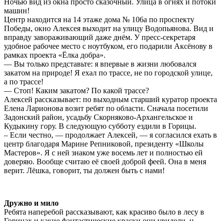
Ночью вид из окна просто сказочный. Улица в огнях и потоки
машин!
Центр находится на 14 этаже дома № 106а по проспекту
Победы, окно Алексея выходит на улицу Водопьянова. Вид и
вправду завораживающий даже днём. У пресс-секретаря
удобное рабочее место с ноутбуком, его подарили Аксёнову в
рамках проекта «Ёлка добра».
— Вы только представьте: я впервые в жизни любовался
закатом на природе! Я ехал по трассе, не по городской улице,
а по трассе!
— Стоп! Каким закатом? По какой трассе?
Алексей рассказывает: по выходным старший куратор проекта
Елена Ларионова возит ребят по области. Сначала посетили
Задонский район, усадьбу Скорняково-Архангельское и
Кудыкину гору. В следующую субботу ездили в Горицы.
– Если честно, — продолжает Алексей, — я согласился ехать в
центр благодаря Марине Репниковой, президенту «Школы
Мастеров». Я с ней знаком уже восемь лет и полностью ей
доверяю. Вообще считаю её своей доброй феей. Она в меня
верит. Лёшка, говорит, ты должен быть с нами!
Дружно и мило
Ребята наперебой рассказывают, как красиво было в лесу в
Горицах и какие фантастические краски они увидели, н