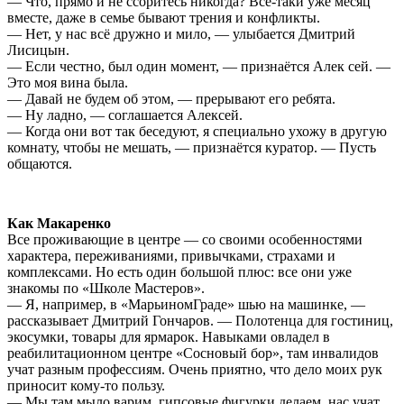
— Что, прямо и не ссоритесь никогда? Всё-таки уже месяц
вместе, даже в семье бывают трения и конфликты.
— Нет, у нас всё дружно и мило, — улыбается Дмитрий
Лисицын.
— Если честно, был один момент, — признаётся Алек сей. —
Это моя вина была.
— Давай не будем об этом, — прерывают его ребята.
— Ну ладно, — соглашается Алексей.
— Когда они вот так беседуют, я специально ухожу в другую
комнату, чтобы не мешать, — признаётся куратор. — Пусть
общаются.
Как Макаренко
Все проживающие в центре — со своими особенностями
характера, переживаниями, привычками, страхами и
комплексами. Но есть один большой плюс: все они уже
знакомы по «Школе Мастеров».
— Я, например, в «МарьиномГраде» шью на машинке, —
рассказывает Дмитрий Гончаров. — Полотенца для гостиниц,
экосумки, товары для ярмарок. Навыками овладел в
реабилитационном центре «Сосновый бор», там инвалидов
учат разным профессиям. Очень приятно, что дело моих рук
приносит кому-то пользу.
— Мы там мыло варим, гипсовые фигурки делаем, нас учат