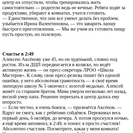
центр их отпустили, чтобы тренировались жить
самостоятельно — родители ведь не вечные. Ребята ходят за
продуктами, убирают в комнатах, учатся готовить.
— Единственное, что они все умеют делать без проблем,
улыбается Ирина Валентиновна, — это заварить лапшу
быстрого приготовления. — Мы же учим их готовить пищу
пусть простую, но полезную.
Счастье в 2:49
Алексею Аксёнову уже 45, но он худенький, словно под
росток. Из-за ДЦП передвигается в коляске, но ведёт
активную жизнь — он пресс-секретарь ЛРОО «Школа
Мастеров». К слову, свои пресс-релизы пишет без единой
ошибки, у него абсолютная грамотность — в своё время
липецкую школу № 5 окончил с золотой медалью. Алексей
живёт со старшим братом. Мама умерла несколько лет назад,
весной умер папа. Решение переехать в центр далось ему
непросто.
— Если честно, я очень боялся, — признаётся Аксёнов. —
Вдруг не смогу, как с ребятами сойдёмся. Переживал весь
первый день, 6 октября, до вечера. А потом проснулся ночью,
я ещё время запомнил, в 2:49, и понял: я просто счастлив!
Абсолютно счастлив. Посмотрите, какая у меня комната!