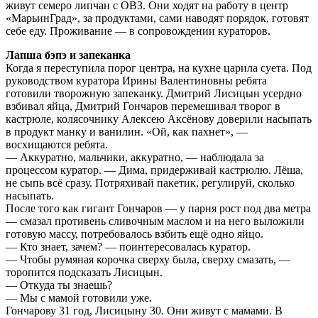
живут семеро липчан с ОВЗ. Они ходят на работу в центр
«МарьинГрад», за продуктами, сами наводят порядок, готовят
себе еду. Проживание — в сопровождении кураторов.
Лапша бэпэ и запеканка
Когда я переступила порог центра, на кухне царила суета. Под
руководством куратора Ирины Валентиновны ребята
готовили творожную запеканку. Дмитрий Лисицын усердно
взбивал яйца, Дмитрий Гончаров перемешивал творог в
кастрюле, колясочнику Алексею Аксёнову доверили насыпать
в продукт манку и ванилин. «Ой, как пахнет», —
восхищаются ребята.
— Аккуратно, мальчики, аккуратно, — наблюдала за
процессом куратор. — Дима, придерживай кастрюлю. Лёша,
не сыпь всё сразу. Потряхивай пакетик, регулируй, сколько
насыпать.
После того как гигант Гончаров — у парня рост под два метра
— смазал противень сливочным маслом и на него выложили
готовую массу, потребовалось взбить ещё одно яйцо.
— Кто знает, зачем? — поинтересовалась куратор.
— Чтобы румяная корочка сверху была, сверху смазать, —
торопится подсказать Лисицын.
— Откуда ты знаешь?
— Мы с мамой готовили уже.
Гончарову 31 год, Лисицыну 30. Они живут с мамами. В