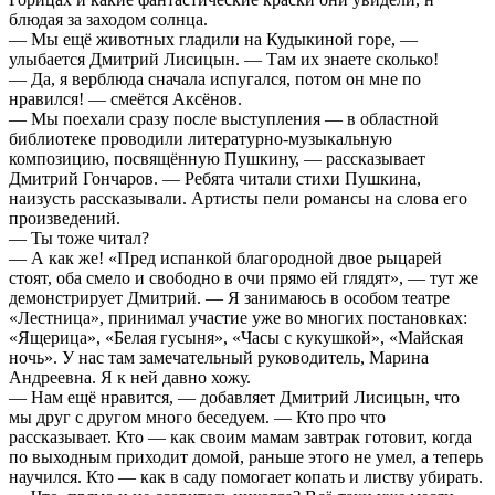
блюдая за заходом солнца.
— Мы ещё животных гладили на Кудыкиной горе, —
улыбается Дмитрий Лисицын. — Там их знаете сколько!
— Да, я верблюда сначала испугался, потом он мне по
нравился! — смеётся Аксёнов.
— Мы поехали сразу после выступления — в областной
библиотеке проводили литературно-музыкальную
композицию, посвящённую Пушкину, — рассказывает
Дмитрий Гончаров. — Ребята читали стихи Пушкина,
наизусть рассказывали. Артисты пели романсы на слова его
произведений.
— Ты тоже читал?
— А как же! «Пред испанкой благородной двое рыцарей
стоят, оба смело и свободно в очи прямо ей глядят», — тут же
демонстрирует Дмитрий. — Я занимаюсь в особом театре
«Лестница», принимал участие уже во многих постановках:
«Ящерица», «Белая гусыня», «Часы с кукушкой», «Майская
ночь». У нас там замечательный руководитель, Марина
Андреевна. Я к ней давно хожу.
— Нам ещё нравится, — добавляет Дмитрий Лисицын, что
мы друг с другом много беседуем. — Кто про что
рассказывает. Кто — как своим мамам завтрак готовит, когда
по выходным приходит домой, раньше этого не умел, а теперь
научился. Кто — как в саду помогает копать и листву убирать.