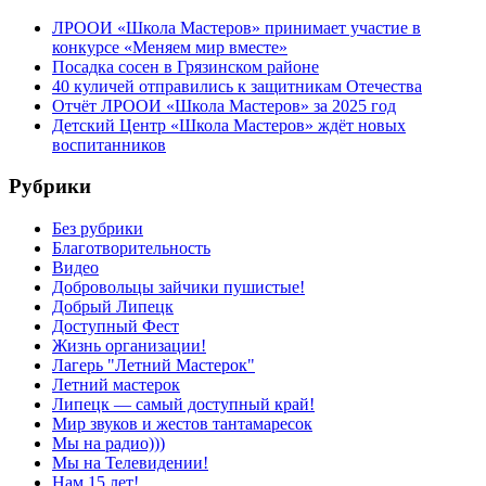
ЛРООИ «Школа Мастеров» принимает участие в
конкурсе «Меняем мир вместе»
Посадка сосен в Грязинском районе
40 куличей отправились к защитникам Отечества
Отчёт ЛРООИ «Школа Мастеров» за 2025 год
Детский Центр «Школа Мастеров» ждёт новых
воспитанников
Рубрики
Без рубрики
Благотворительность
Видео
Добровольцы зайчики пушистые!
Добрый Липецк
Доступный Фест
Жизнь организации!
Лагерь "Летний Мастерок"
Летний мастерок
Липецк — самый доступный край!
Мир звуков и жестов тантамаресок
Мы на радио)))
Мы на Телевидении!
Нам 15 лет!