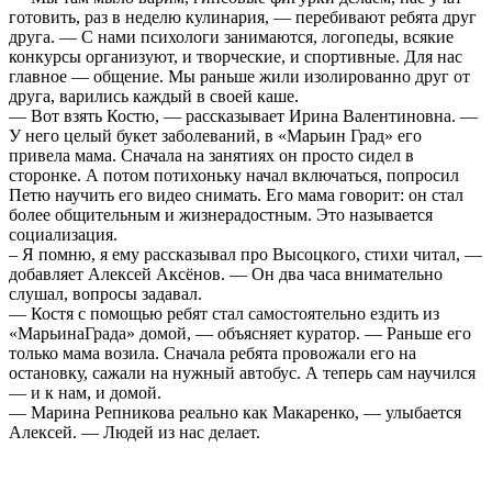
готовить, раз в неделю кулинария, — перебивают ребята друг
друга. — С нами психологи занимаются, логопеды, всякие
конкурсы организуют, и творческие, и спортивные. Для нас
главное — общение. Мы раньше жили изолированно друг от
друга, варились каждый в своей каше.
— Вот взять Костю, — рассказывает Ирина Валентиновна. —
У него целый букет заболеваний, в «Марьин Град» его
привела мама. Сначала на занятиях он просто сидел в
сторонке. А потом потихоньку начал включаться, попросил
Петю научить его видео снимать. Его мама говорит: он стал
более общительным и жизнерадостным. Это называется
социализация.
– Я помню, я ему рассказывал про Высоцкого, стихи читал, —
добавляет Алексей Аксёнов. — Он два часа внимательно
слушал, вопросы задавал.
— Костя с помощью ребят стал самостоятельно ездить из
«МарьинаГрада» домой, — объясняет куратор. — Раньше его
только мама возила. Сначала ребята провожали его на
остановку, сажали на нужный автобус. А теперь сам научился
— и к нам, и домой.
— Марина Репникова реально как Макаренко, — улыбается
Алексей. — Людей из нас делает.