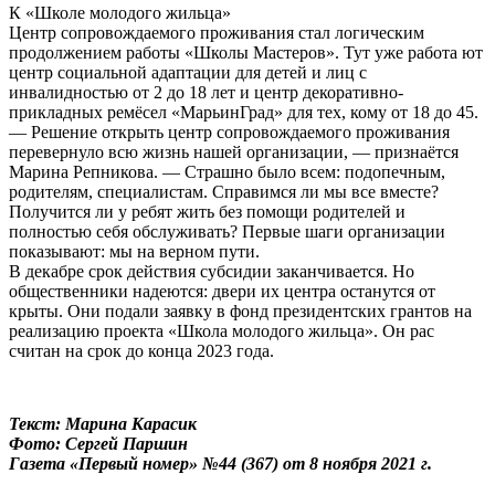
К «Школе молодого жильца»
Центр сопровождаемого проживания стал логическим
продолжением работы «Школы Мастеров». Тут уже работа ют
центр социальной адаптации для детей и лиц с
инвалидностью от 2 до 18 лет и центр декоративно-
прикладных ремёсел «МарьинГрад» для тех, кому от 18 до 45.
— Решение открыть центр сопровождаемого проживания
перевернуло всю жизнь нашей организации, — признаётся
Марина Репникова. — Страшно было всем: подопечным,
родителям, специалистам. Справимся ли мы все вместе?
Получится ли у ребят жить без помощи родителей и
полностью себя обслуживать? Первые шаги организации
показывают: мы на верном пути.
В декабре срок действия субсидии заканчивается. Но
общественники надеются: двери их центра останутся от
крыты. Они подали заявку в фонд президентских грантов на
реализацию проекта «Школа молодого жильца». Он рас
считан на срок до конца 2023 года.
Текст: Марина Карасик
Фото: Сергей Паршин
Газета «Первый номер» №44 (367) от 8 ноября 2021 г.