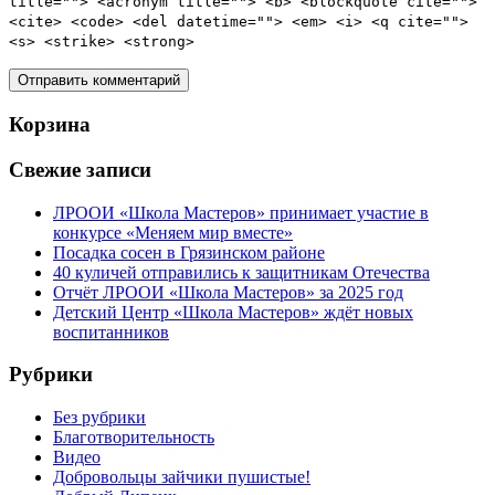
title=""> <acronym title=""> <b> <blockquote cite="">
<cite> <code> <del datetime=""> <em> <i> <q cite="">
<s> <strike> <strong>
Корзина
Свежие записи
ЛРООИ «Школа Мастеров» принимает участие в
конкурсе «Меняем мир вместе»
Посадка сосен в Грязинском районе
40 куличей отправились к защитникам Отечества
Отчёт ЛРООИ «Школа Мастеров» за 2025 год
Детский Центр «Школа Мастеров» ждёт новых
воспитанников
Рубрики
Без рубрики
Благотворительность
Видео
Добровольцы зайчики пушистые!