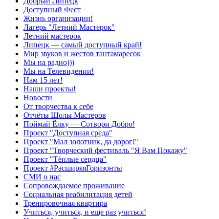
Добрый Липецк
Доступный Фест
Жизнь организации!
Лагерь "Летний Мастерок"
Летний мастерок
Липецк — самый доступный край!
Мир звуков и жестов тантамаресок
Мы на радио)))
Мы на Телевидении!
Нам 15 лет!
Наши проекты!
Новости
От творчества к себе
Отчёты Шолы Мастеров
Поймай Ёлку — Сотвори Добро!
Проект "Доступная среда"
Проект "Мал золотник, да дорог!"
Проект "Творческий фестиваль "Я Вам Покажу"
Проект "Тёплые сердца"
Проект #РасширяяГоризонты
СМИ о нас
Сопровождаемое проживание
Социальная реабилитация детей
Тренировочная квартира
Учиться, учиться, и еще раз учиться!