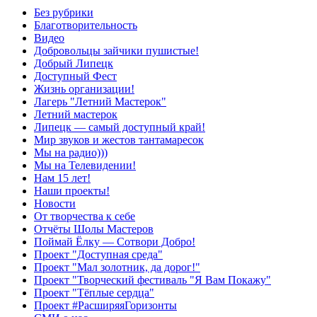
Без рубрики
Благотворительность
Видео
Добровольцы зайчики пушистые!
Добрый Липецк
Доступный Фест
Жизнь организации!
Лагерь "Летний Мастерок"
Летний мастерок
Липецк — самый доступный край!
Мир звуков и жестов тантамаресок
Мы на радио)))
Мы на Телевидении!
Нам 15 лет!
Наши проекты!
Новости
От творчества к себе
Отчёты Шолы Мастеров
Поймай Ёлку — Сотвори Добро!
Проект "Доступная среда"
Проект "Мал золотник, да дорог!"
Проект "Творческий фестиваль "Я Вам Покажу"
Проект "Тёплые сердца"
Проект #РасширяяГоризонты