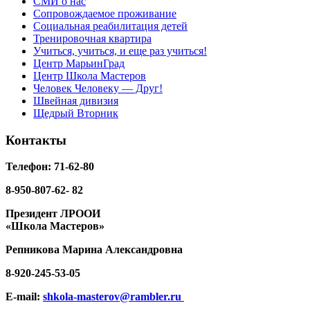
СМИ о нас
Сопровождаемое проживание
Социальная реабилитация детей
Тренировочная квартира
Учиться, учиться, и еще раз учиться!
Центр МарьинГрад
Центр Школа Мастеров
Человек Человеку — Друг!
Швейная дивизия
Щедрый Вторник
Контакты
Телефон: 71-62-80
8-950-807-62- 82
Президент ЛРООИ
«Школа Мастеров»
Репникова
Марина Александровна
8-920-
245-53-05
E-mail:
shkola-masterov@rambler.ru