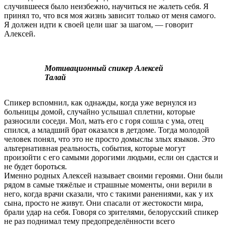
случившееся было неизбежно, научиться не жалеть себя. Я
принял то, что вся моя жизнь зависит только от меня самого.
Я должен идти к своей цели шаг за шагом, — говорит
Алексей.
Мотивационный спикер Алексей
Талай
Спикер вспомнил, как однажды, когда уже вернулся из
больницы домой, случайно услышал сплетни, которые
разносили соседи. Мол, мать его с горя сошла с ума, отец
спился, а младший брат оказался в детдоме. Тогда молодой
человек понял, что это не просто домыслы злых языков. Это
альтернативная реальность, события, которые могут
произойти с его самыми дорогими людьми, если он сдастся и
не будет бороться.
Именно родных Алексей называет своими героями. Они были
рядом в самые тяжёлые и страшные моменты, они верили в
него, когда врачи сказали, что с такими ранениями, как у их
сына, просто не живут. Они спасали от жестокости мира,
брали удар на себя. Говоря со зрителями, белорусский спикер
не раз поднимал тему предопределённости всего