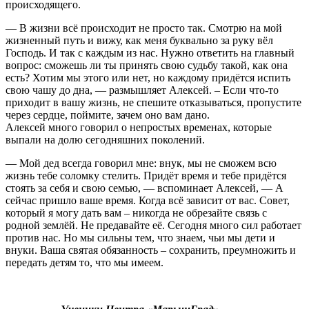
происходящего.
— В жизни всё происходит не просто так. Смотрю на мой
жизненный путь и вижу, как меня буквально за руку вёл
Господь. И так с каждым из нас. Нужно ответить на главный
вопрос: сможешь ли ты принять свою судьбу такой, как она
есть? Хотим мы этого или нет, но каждому придётся испить
свою чашу до дна, — размышляет Алексей. – Если что-то
приходит в вашу жизнь, не спешите отказываться, пропустите
через сердце, поймите, зачем оно вам дано.
Алексей много говорил о непростых временах, которые
выпали на долю сегодняшних поколений.
— Мой дед всегда говорил мне: внук, мы не сможем всю
жизнь тебе соломку стелить. Придёт время и тебе придётся
стоять за себя и свою семью, — вспоминает Алексей, — А
сейчас пришло ваше время. Когда всё зависит от вас. Совет,
который я могу дать вам – никогда не обрезайте связь с
родной землёй. Не предавайте её. Сегодня много сил работает
против нас. Но мы сильны тем, что знаем, чьи мы дети и
внуки. Ваша святая обязанность – сохранить, преумножить и
передать детям то, что мы имеем.