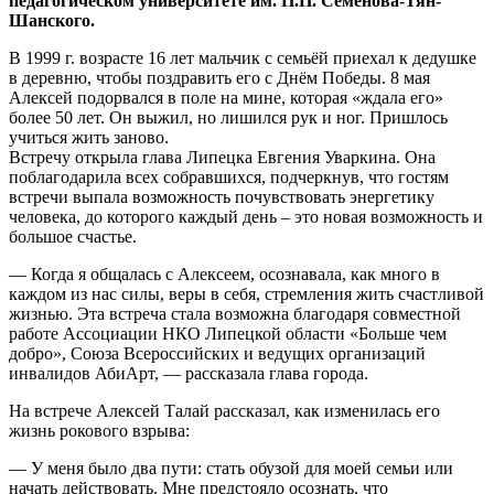
педагогическом университете им. П.П. Семёнова-Тян-
Шанского.
В 1999 г. возрасте 16 лет мальчик с семьёй приехал к дедушке
в деревню, чтобы поздравить его с Днём Победы. 8 мая
Алексей подорвался в поле на мине, которая «ждала его»
более 50 лет. Он выжил, но лишился рук и ног. Пришлось
учиться жить заново.
Встречу открыла глава Липецка Евгения Уваркина. Она
поблагодарила всех собравшихся, подчеркнув, что гостям
встречи выпала возможность почувствовать энергетику
человека, до которого каждый день – это новая возможность и
большое счастье.
— Когда я общалась с Алексеем, осознавала, как много в
каждом из нас силы, веры в себя, стремления жить счастливой
жизнью. Эта встреча стала возможна благодаря совместной
работе Ассоциации НКО Липецкой области «Больше чем
добро», Союза Всероссийских и ведущих организаций
инвалидов АбиАрт, — рассказала глава города.
На встрече Алексей Талай рассказал, как изменилась его
жизнь рокового взрыва:
— У меня было два пути: стать обузой для моей семьи или
начать действовать. Мне предстояло осознать, что