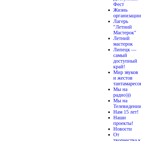
Фест
Жизнь
организации
Лагерь
"Летний
Мастерок"
Летний
мастерок
Липецк —
самый
доступный
край!
Мир звуков
и жестов
тантамаресо
Мы на
радио)))
Мы на
Телевидении
Нам 15 лет!
Наши
проекты!
Новости
От
творчества к