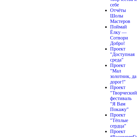
себе
Отчёты
Шолы
Мастеров
Поймай
Ёлку —
Сотвори
Добро!
Проект
"Доступная
среда"
Проект
"Мал
золотник, да
дорог!"
Проект
"Творческий
фестиваль
"Я Вам
Покажу"
Проект
"Тёплые
сердца"
Проект
#РасширяяГ