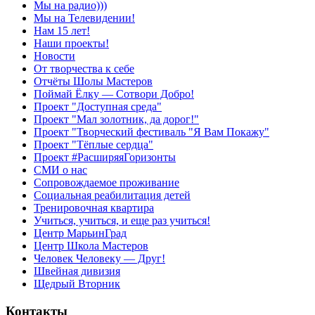
Мы на радио)))
Мы на Телевидении!
Нам 15 лет!
Наши проекты!
Новости
От творчества к себе
Отчёты Шолы Мастеров
Поймай Ёлку — Сотвори Добро!
Проект "Доступная среда"
Проект "Мал золотник, да дорог!"
Проект "Творческий фестиваль "Я Вам Покажу"
Проект "Тёплые сердца"
Проект #РасширяяГоризонты
СМИ о нас
Сопровождаемое проживание
Социальная реабилитация детей
Тренировочная квартира
Учиться, учиться, и еще раз учиться!
Центр МарьинГрад
Центр Школа Мастеров
Человек Человеку — Друг!
Швейная дивизия
Щедрый Вторник
Контакты