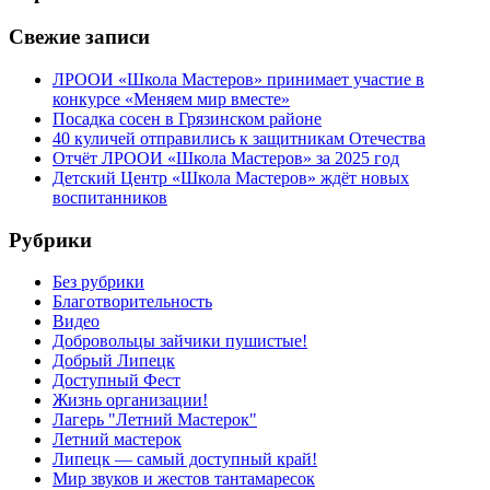
Свежие записи
ЛРООИ «Школа Мастеров» принимает участие в
конкурсе «Меняем мир вместе»
Посадка сосен в Грязинском районе
40 куличей отправились к защитникам Отечества
Отчёт ЛРООИ «Школа Мастеров» за 2025 год
Детский Центр «Школа Мастеров» ждёт новых
воспитанников
Рубрики
Без рубрики
Благотворительность
Видео
Добровольцы зайчики пушистые!
Добрый Липецк
Доступный Фест
Жизнь организации!
Лагерь "Летний Мастерок"
Летний мастерок
Липецк — самый доступный край!
Мир звуков и жестов тантамаресок