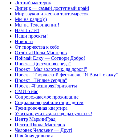
Летний мастерок
Липецк — самый доступный край!
Мир звуков и жестов тантамаресок
Мы на радио)))
Мы на Телевидении!
Нам 15 лет!
Наши проекты!
Новости
От творчества к себе
Отчёты Шолы Мастеров
Поймай Ёлку — Сотвори Добро!
Проект "Доступная среда"
Проект "Мал золотник, да дорог!"
Проект "Творческий фестиваль "Я Вам Покажу"
Проект "Тёплые сердца"
Проект #РасширяяГоризонты
СМИ о нас
Сопровождаемое проживание
Социальная реабилитация детей
Тренировочная квартира
Учиться, учиться, и еще раз учиться!
Центр МарьинГрад
Центр Школа Мастеров
Человек Человеку — Друг!
Швейная дивизия