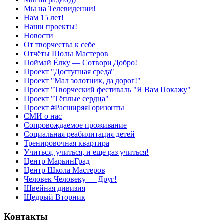
Мы на Телевидении!
Нам 15 лет!
Наши проекты!
Новости
От творчества к себе
Отчёты Шолы Мастеров
Поймай Ёлку — Сотвори Добро!
Проект "Доступная среда"
Проект "Мал золотник, да дорог!"
Проект "Творческий фестиваль "Я Вам Покажу"
Проект "Тёплые сердца"
Проект #РасширяяГоризонты
СМИ о нас
Сопровождаемое проживание
Социальная реабилитация детей
Тренировочная квартира
Учиться, учиться, и еще раз учиться!
Центр МарьинГрад
Центр Школа Мастеров
Человек Человеку — Друг!
Швейная дивизия
Щедрый Вторник
Контакты