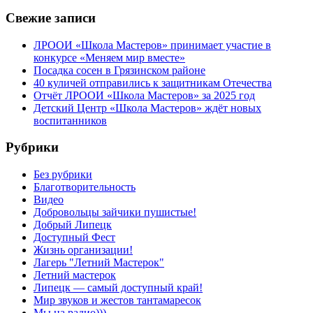
Свежие записи
ЛРООИ «Школа Мастеров» принимает участие в
конкурсе «Меняем мир вместе»
Посадка сосен в Грязинском районе
40 куличей отправились к защитникам Отечества
Отчёт ЛРООИ «Школа Мастеров» за 2025 год
Детский Центр «Школа Мастеров» ждёт новых
воспитанников
Рубрики
Без рубрики
Благотворительность
Видео
Добровольцы зайчики пушистые!
Добрый Липецк
Доступный Фест
Жизнь организации!
Лагерь "Летний Мастерок"
Летний мастерок
Липецк — самый доступный край!
Мир звуков и жестов тантамаресок
Мы на радио)))