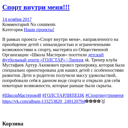
Спорт внутри меня!!!
14 ноября 2017
Комментарий
No comments
Категория
Наши проекты!
В рамках проекта «Спорт внутри меня», направленного на
приобщение детей с инвалидностью и ограниченными
возможностями к спорту, мастерята из Общественной
Организации «Школа Мастеров» посетили
детский
футбольный центр «ГОЛСТАР» | Липецк
sk. Тренер клуба
Мустафаев Артур Акимович провел тренеровку, которая была
специально ориентирована для наших детей с особенностями
развития. Дети и родители получили массу удовольствий,
попробовали себя в данном виде спорта и открыли для себя
некоторые возможности, которые раньше были скрыты.
#ШколаМастеров48
#ГОЛСТАРЛИПЕЦК
#Спортвнутрименя
https://vk.com/album-133253820_249120794
⚽⚽⚽⚽🥇
Корзина